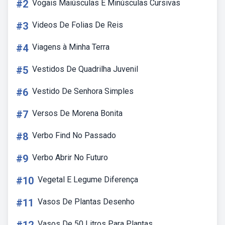
#2
Vogais Maiúsculas E Minúsculas Cursivas
#3
Videos De Folias De Reis
#4
Viagens à Minha Terra
#5
Vestidos De Quadrilha Juvenil
#6
Vestido De Senhora Simples
#7
Versos De Morena Bonita
#8
Verbo Find No Passado
#9
Verbo Abrir No Futuro
#10
Vegetal E Legume Diferença
#11
Vasos De Plantas Desenho
Vasos De 50 Litros Para Plantas