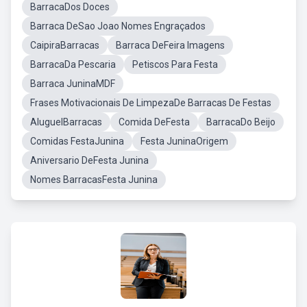
BarracaDos Doces
Barraca DeSao Joao Nomes Engraçados
CaipiraBarracas
Barraca DeFeira Imagens
BarracaDa Pescaria
Petiscos Para Festa
Barraca JuninaMDF
Frases Motivacionais De LimpezaDe Barracas De Festas
AluguelBarracas
Comida DeFesta
BarracaDo Beijo
Comidas FestaJunina
Festa JuninaOrigem
Aniversario DeFesta Junina
Nomes BarracasFesta Junina