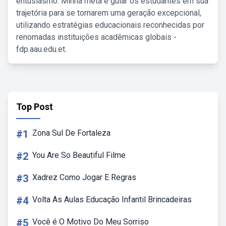
entusiasmo. Minha meta é guiar os estudantes em sua
trajetória para se tornarem uma geração excepcional,
utilizando estratégias educacionais reconhecidas por
renomadas instituições acadêmicas globais -
fdp.aau.edu.et.
Top Post
#1
Zona Sul De Fortaleza
#2
You Are So Beautiful Filme
#3
Xadrez Como Jogar E Regras
#4
Volta As Aulas Educação Infantil Brincadeiras
#5
Você é O Motivo Do Meu Sorriso