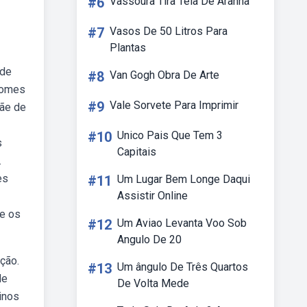
#6
Vassoura Tira Teia De Aranha
#7
Vasos De 50 Litros Para
Plantas
 de
#8
Van Gogh Obra De Arte
 nomes
#9
Vale Sorvete Para Imprimir
mãe de
#10
Unico Pais Que Tem 3
s
Capitais
.
es
#11
Um Lugar Bem Longe Daqui
Assistir Online
 e os
#12
Um Aviao Levanta Voo Sob
Angulo De 20
ção.
#13
Um ângulo De Três Quartos
de
De Volta Mede
inos