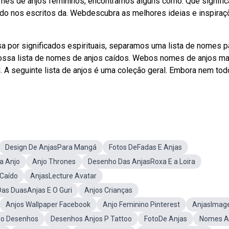
omes de anjos femininos, encontramos alguns como: Que signific
nado nos escritos da. Webdescubra as melhores ideias e inspira
a por significados espirituais, separamos uma lista de nomes p
ossa lista de nomes de anjos caídos. Webos nomes de anjos ma
el. A seguinte lista de anjos é uma coleção geral. Embora nem to
Design De AnjasPara Mangá
Fotos DeFadas E Anjas
a Anjo
Anjo Thrones
Desenho Das AnjasRoxa E a Loira
 Caído
AnjasLecture Avatar
as DuasAnjas E O Guri
Anjos Crianças
Anjos Wallpaper Facebook
Anjo Feminino Pinterest
AnjasImag
jo Desenhos
Desenhos Anjos P Tattoo
FotoDe Anjas
Nomes A