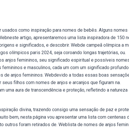
 usados como inspiração para nomes de bebês. Alguns nomes
l. Webneste artigo, apresentaremos uma lista inspiradora de 150
 origens e significados, e descobrir. Webde campeã olímpica a 
gos olímpicos paris 2024, seja coroando longas trajetórias, ou.
os anjos femininos, seu significado espiritual e possíveis nome
s femininos e masculinos, cada um com um significado profundo
s de anjos femininos. Webdevido a todas essas boas sensaçõ
ar seus filhos com nomes de anjos e arcanjos que figuram na.
am uma aura de transcendência e proteção, refletindo a natureza
spiração divina, trazendo consigo uma sensação de paz e prote
uito bem, nesta página vou apresentar uma lista com centenas 
nto outros foram retirados de. Weblista de nomes de anjos femin