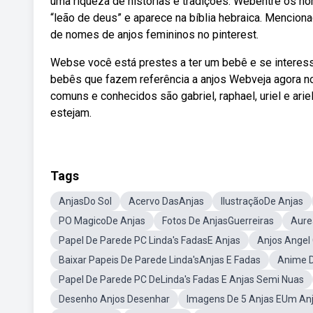
uma riqueza de histórias e tradições. Webentre os n
“leão de deus” e aparece na bíblia hebraica. Mencio
de nomes de anjos femininos no pinterest.
Webse você está prestes a ter um bebê e se interess
bebês que fazem referência a anjos Webveja agora n
comuns e conhecidos são gabriel, raphael, uriel e ari
estejam.
Tags
AnjasDo Sol
Acervo DasAnjas
IlustraçãoDe Anjas
PO MagicoDe Anjas
Fotos De AnjasGuerreiras
Aure
Papel De Parede PC Linda's FadasE Anjas
Anjos Angel
Baixar Papeis De Parede Linda'sAnjas E Fadas
Anime D
Papel De Parede PC DeLinda's Fadas E Anjas Semi Nuas
Desenho Anjos Desenhar
Imagens De 5 Anjas EUm An