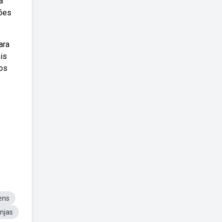
a
ções
ara
is
dos
ens
njas