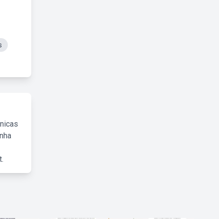
s
cnicas
inha
.