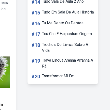
#14
Tudo Sala De Aula 2 Ano
 mais
eias
#15
Tudo Em Sala De Aula História
#16
Tu Me Deste Ou Destes
#17
Tsu Chu E Harpastum Origem
#18
Trechos De Livros Sobre A
Vida
#19
Trava Lingua Aranha Arranha A
Rã
#20
Transformar Ml Em L
em