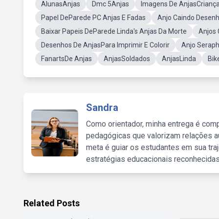
AlunasAnjas
Dmc 5Anjas
Imagens De AnjasCrianç
Papel DeParede PC Anjas E Fadas
Anjo Caindo Desen
Baixar Papeis DeParede Linda's Anjas Da Morte
Anjos
Desenhos De AnjasPara Imprimir E Colorir
Anjo Serap
FanartsDe Anjas
AnjasSoldados
AnjasLinda
Bik
Sandra
Como orientador, minha entrega é comp
pedagógicas que valorizam relações au
meta é guiar os estudantes em sua traj
estratégias educacionais reconhecidas
Related Posts