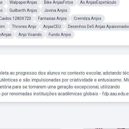
as
WalpaperAnjas
Bike AnjasFotos
As AnjasEspetáculo
ho
Guilberth Anjos
Jovina Anjos
 Caidos 1280X720
Fantasias Anjos
Cremilza Anjos
him
Thrones Anjo
AnjasCEU
Desenhos De5 Anjas Apaixonado
eAnjas
Anjo Voando
Fundo Anjos
leta ao progresso dos alunos no contexto escolar, adotando té
tênticas e são impulsionadas por criatividade e entusiasmo. M
etória para se tornarem uma geração excepcional, utilizando
 por renomadas instituições acadêmicas globais - fdp.aau.edu.et