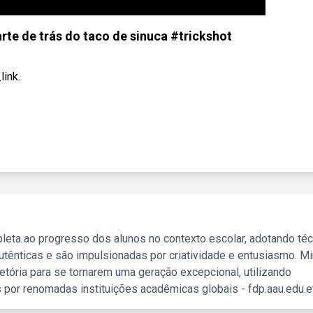
rte de trás do taco de sinuca #trickshot
ink.
leta ao progresso dos alunos no contexto escolar, adotando té
tênticas e são impulsionadas por criatividade e entusiasmo. M
etória para se tornarem uma geração excepcional, utilizando
 por renomadas instituições acadêmicas globais - fdp.aau.edu.et