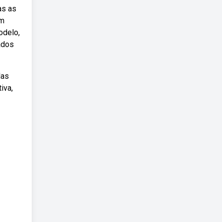
as as
em
odelo,
ados
Mas
iva,