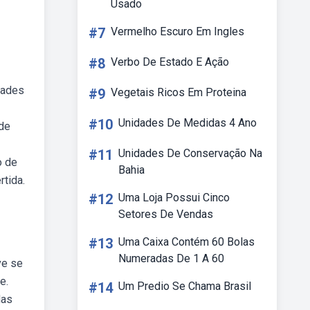
Usado
#7
Vermelho Escuro Em Ingles
#8
Verbo De Estado E Ação
dades
#9
Vegetais Ricos Em Proteina
#10
Unidades De Medidas 4 Ano
 de
#11
Unidades De Conservação Na
o de
Bahia
rtida.
#12
Uma Loja Possui Cinco
Setores De Vendas
#13
Uma Caixa Contém 60 Bolas
Numeradas De 1 A 60
ve se
e.
#14
Um Predio Se Chama Brasil
Mas