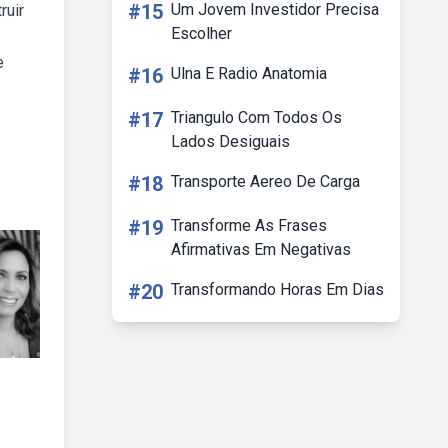
#15
Um Jovem Investidor Precisa
ruir
Escolher
e
#16
Ulna E Radio Anatomia
#17
Triangulo Com Todos Os
Lados Desiguais
#18
Transporte Aereo De Carga
#19
Transforme As Frases
Afirmativas Em Negativas
#20
Transformando Horas Em Dias