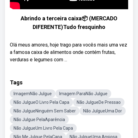
Abrindo a terceira caixa📦 (MERCADO
DIFERENTE)Tudo fresquinho
Olá meus amores, hoje trago para vocês mais uma vez
a famosa caixa de alimentos onde contém frutas,
verduras e legumes com ...
Tags
ImagemNão Julgue
Imagem ParaNão Julgue
Não JulgueO Livro Pela Capa
Não JulgueDe Pressao
Não JulgueNinguém Sem Saber
Não JulgueUma Dor
Não Julgue PelaAparência
Não JulgueUm Livro Pela Capa
Não Me Julgue PelaCapa
Não JulgueUma Ansiosa