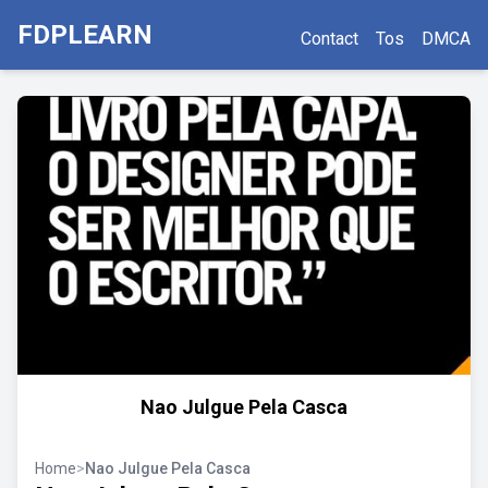
FDPLEARN
Contact
Tos
DMCA
Nao Julgue Pela Casca
Home
>
Nao Julgue Pela Casca