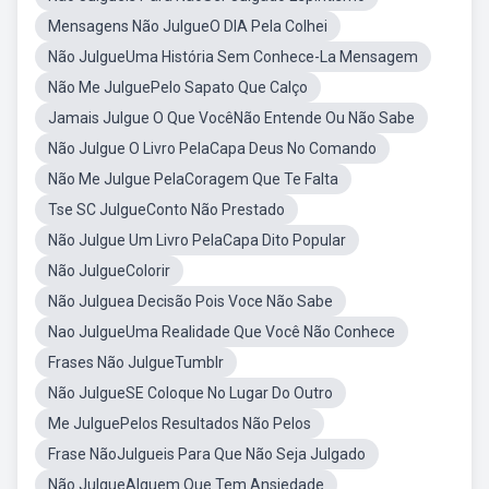
Mensagens Não JulgueO DIA Pela Colhei
Não JulgueUma História Sem Conhece-La Mensagem
Não Me JulguePelo Sapato Que Calço
Jamais Julgue O Que VocêNão Entende Ou Não Sabe
Não Julgue O Livro PelaCapa Deus No Comando
Não Me Julgue PelaCoragem Que Te Falta
Tse SC JulgueConto Não Prestado
Não Julgue Um Livro PelaCapa Dito Popular
Não JulgueColorir
Não Julguea Decisão Pois Voce Não Sabe
Nao JulgueUma Realidade Que Você Não Conhece
Frases Não JulgueTumblr
Não JulgueSE Coloque No Lugar Do Outro
Me JulguePelos Resultados Não Pelos
Frase NãoJulgueis Para Que Não Seja Julgado
Não JulgueAlguem Que Tem Ansiedade