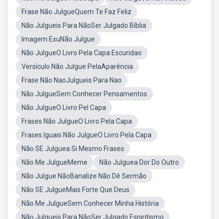
Frase Não JulgueQuem Te Faz Feliz
Não Julgueis Para NãoSer Julgado Bíblia
Imagem ExuNão Julgue
Não JulgueO Livro Pela Capa Escuridao
Versículo Não Julgue PelaAparência
Frase Não NaoJulgueis Para Nao
Não JulgueSem Conhecer Pensamentos
Não JulgueO Livro Pel Capa
Frases Não JulgueO Livro Pela Capa
Frases Iguais Não JulgueO Livro Pela Capa
Não SE Julguea Si Mesmo Frases
Não Me JulgueMeme
Não Julguea Dor Do Outro
Não Julgue NãoBanalize Não Dê Sermão
Não SE JulgueMais Forte Que Deus
Não Me JulgueSem Conhecer Minha História
Não Julgueis Para NãoSer Julgado Espiritismo