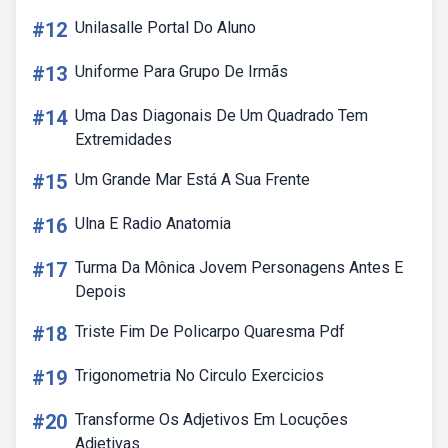
#12
Unilasalle Portal Do Aluno
#13
Uniforme Para Grupo De Irmãs
#14
Uma Das Diagonais De Um Quadrado Tem
Extremidades
#15
Um Grande Mar Está A Sua Frente
#16
Ulna E Radio Anatomia
#17
Turma Da Mônica Jovem Personagens Antes E
Depois
#18
Triste Fim De Policarpo Quaresma Pdf
#19
Trigonometria No Circulo Exercicios
#20
Transforme Os Adjetivos Em Locuções
Adjetivas