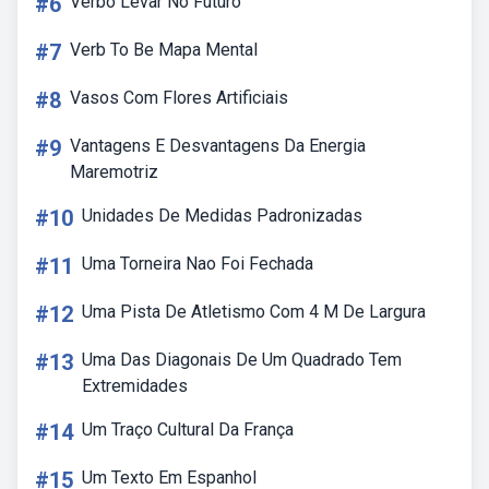
#6
Verbo Levar No Futuro
#7
Verb To Be Mapa Mental
#8
Vasos Com Flores Artificiais
#9
Vantagens E Desvantagens Da Energia
Maremotriz
#10
Unidades De Medidas Padronizadas
#11
Uma Torneira Nao Foi Fechada
#12
Uma Pista De Atletismo Com 4 M De Largura
#13
Uma Das Diagonais De Um Quadrado Tem
Extremidades
#14
Um Traço Cultural Da França
#15
Um Texto Em Espanhol