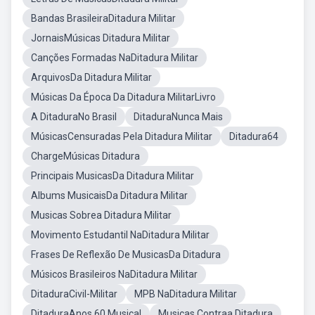
Bandas BrasileiraDitadura Militar
JornaisMúsicas Ditadura Militar
Canções Formadas NaDitadura Militar
ArquivosDa Ditadura Militar
Músicas Da Época Da Ditadura MilitarLivro
A DitaduraNo Brasil
DitaduraNunca Mais
MúsicasCensuradas Pela Ditadura Militar
Ditadura64
ChargeMúsicas Ditadura
Principais MusicasDa Ditadura Militar
Albums MusicaisDa Ditadura Militar
Musicas Sobrea Ditadura Militar
Movimento Estudantil NaDitadura Militar
Frases De Reflexão De MusicasDa Ditadura
Músicos Brasileiros NaDitadura Militar
DitaduraCivil-Militar
MPB NaDitadura Militar
DitaduraAnos 60 Musical
Musicas Contraa Ditadura