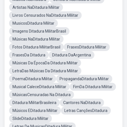
Artistas NaDitadura Militar
Livros Censurados NaDitadura Militar
MusicosDitadura Militar
Imagens Ditadura MilitarBrasil
Músicas NaDitadura Militar
Fotos Ditadura MilitarBrasil
FrasesDitadura Militar
FrasesDa Ditadura
Ditadura DaArgentina
Músicas Da ÉpocaDa Ditadura Militar
LetraDas Músicas Da Ditadura Militar
PoemaDitadura Militar
PropagandaDitadura Militar
Musical CaleceDitadura Militar
FimDa Ditadura Militar
MúsicasCensuradas Na Ditadura
Ditadura MilitarBrasileira
Cantores NaDitadura
Músicos EDitadura Militar
Letras CançõesDitadura
SlideDitadura Militar
Letras De MusicasDitadura Militar