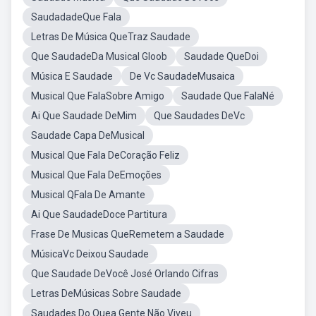
SaudadadeQue Fala
Letras De Música QueTraz Saudade
Que SaudadeDa Musical Gloob
Saudade QueDoi
Música E Saudade
De Vc SaudadeMusaica
Musical Que FalaSobre Amigo
Saudade Que FalaNé
Ai Que Saudade DeMim
Que Saudades DeVc
Saudade Capa DeMusical
Musical Que Fala DeCoração Feliz
Musical Que Fala DeEmoções
Musical QFala De Amante
Ai Que SaudadeDoce Partitura
Frase De Musicas QueRemetem a Saudade
MúsicaVc Deixou Saudade
Que Saudade DeVocê José Orlando Cifras
Letras DeMúsicas Sobre Saudade
Saudades Do Quea Gente Não Viveu