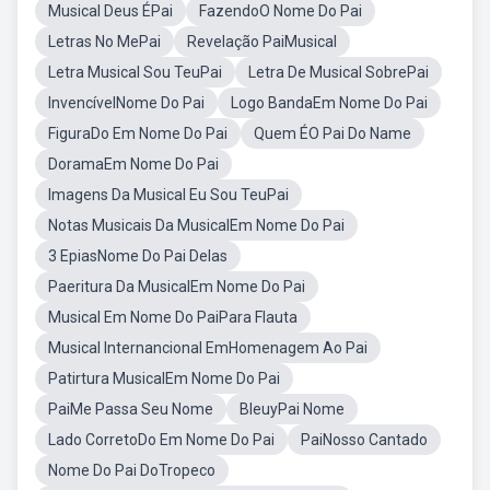
Musical Deus ÉPai
FazendoO Nome Do Pai
Letras No MePai
Revelação PaiMusical
Letra Musical Sou TeuPai
Letra De Musical SobrePai
InvencívelNome Do Pai
Logo BandaEm Nome Do Pai
FiguraDo Em Nome Do Pai
Quem ÉO Pai Do Name
DoramaEm Nome Do Pai
Imagens Da Musical Eu Sou TeuPai
Notas Musicais Da MusicalEm Nome Do Pai
3 EpiasNome Do Pai Delas
Paeritura Da MusicalEm Nome Do Pai
Musical Em Nome Do PaiPara Flauta
Musical Internancional EmHomenagem Ao Pai
Patirtura MusicalEm Nome Do Pai
PaiMe Passa Seu Nome
BleuyPai Nome
Lado CorretoDo Em Nome Do Pai
PaiNosso Cantado
Nome Do Pai DoTropeco