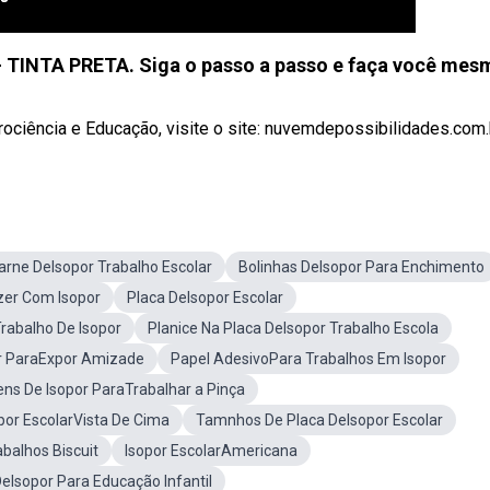
INTA PRETA. Siga o passo a passo e faça você mes
ociência e Educação, visite o site: nuvemdepossibilidades.com.br
arne DeIsopor Trabalho Escolar
Bolinhas DeIsopor Para Enchimento
zer Com Isopor
Placa DeIsopor Escolar
rabalho De Isopor
Planice Na Placa DeIsopor Trabalho Escola
or ParaExpor Amizade
Papel AdesivoPara Trabalhos Em Isopor
ns De Isopor ParaTrabalhar a Pinça
por EscolarVista De Cima
Tamnhos De Placa DeIsopor Escolar
abalhos Biscuit
Isopor EscolarAmericana
eIsopor Para Educação Infantil