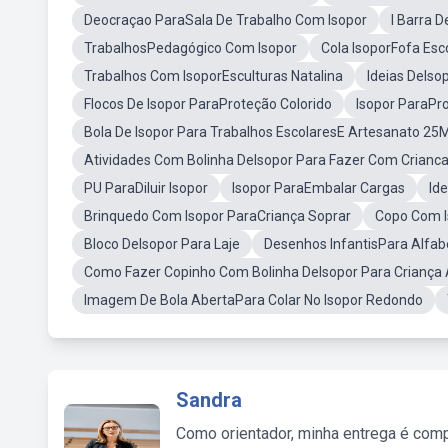
Deocraçao ParaSala De Trabalho Com Isopor
I Barra D
TrabalhosPedagógico Com Isopor
Cola IsoporFofa Esc
Trabalhos Com IsoporEsculturas Natalina
Ideias DeIso
Flocos De Isopor ParaProteção Colorido
Isopor ParaP
Bola De Isopor Para Trabalhos EscolaresE Artesanato 2
Atividades Com Bolinha DeIsopor Para Fazer Com Crianc
PU ParaDiluir Isopor
Isopor ParaEmbalar Cargas
Id
Brinquedo Com Isopor ParaCriança Soprar
Copo Com I
Bloco DeIsopor Para Laje
Desenhos InfantisPara Alfab
Como Fazer Copinho Com Bolinha DeIsopor Para Criança
Imagem De Bola AbertaPara Colar No Isopor Redondo
Sandra
Como orientador, minha entrega é comp