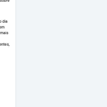
 sobre
o dia
 em
 mais
entes,