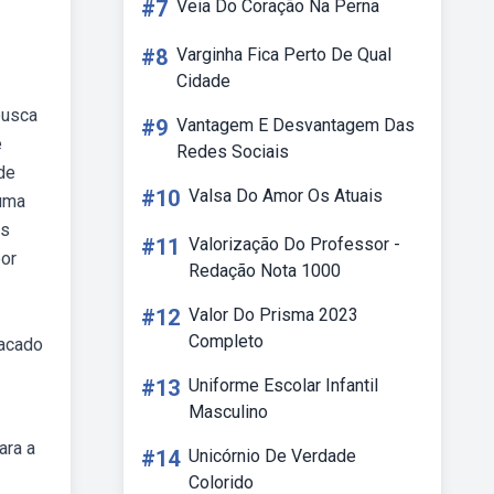
#7
Veia Do Coração Na Perna
#8
Varginha Fica Perto De Qual
Cidade
busca
#9
Vantagem E Desvantagem Das
e
Redes Sociais
de
#10
Valsa Do Amor Os Atuais
 uma
os
#11
Valorização Do Professor -
por
Redação Nota 1000
#12
Valor Do Prisma 2023
Completo
tacado
#13
Uniforme Escolar Infantil
Masculino
ara a
#14
Unicórnio De Verdade
Colorido