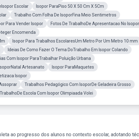
eIsopor Escolar
Isopor ParaPiso 50 X 50 Cm X 5Cm
olar
Trabalho Com Folha De IsoporFina Meio Sentimetros
por Para Vender Isopor
Fotos De TrabalhoDe Apresentacao No Isopo
roteger Encomenda
5Mm
Isopor Para Trabalhos EscolaresUm Metro Por Um Metro 10 mm
a
Ideias De Como Fazer O Tema DoTrabalho Em Isopor Colando
eias Com Isopor ParaTrabalhar Poluição Urbana
soporNatal Artesanato
Isopor ParaMaquetes
etizaca Isopor
 Assoprar
Trabalhos Pedagógico Com IsoporDe Geladeira Grosso
TrabalhoDe Escola Com Isopor Olimpiaada Volei
leta ao progresso dos alunos no contexto escolar, adotando té