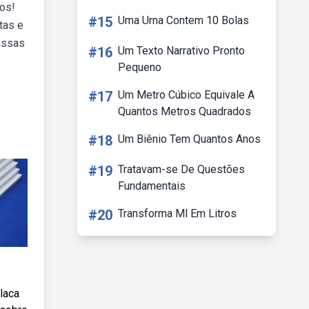
ros!
#15
Uma Urna Contem 10 Bolas
tas e
ossas
#16
Um Texto Narrativo Pronto
Pequeno
#17
Um Metro Cúbico Equivale A
Quantos Metros Quadrados
#18
Um Biênio Tem Quantos Anos
#19
Tratavam-se De Questões
Fundamentais
#20
Transforma Ml Em Litros
placa