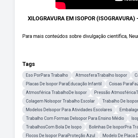
XILOGRAVURA EM ISOPOR (ISOGRAVURA) - T
Para mais conteúdos sobre divulgação científica, Neur
Tags
Eso PorPara Trabalho
AtmosferaTrabalho Isopor
C
Placas De Isopor ParaEducação Infantil
Coisas ParaFa
Atmosférica TrabalhoDe Isopor
Pressão AtmosféricaT
Colagem NoIsopor Trabalho Escolar
Trabalho De Isop
Modelos DeIsopor Para Atividades Escolares
Embalage
Trabalho Com Formas DeIsopor Para Ensino Médio
Iso
TrabalhosCom Bola De Isopo
Bolinhas De IsoporPra Tr
Flocos De Isopor ParaProteção Azul
Modelo De Placa D