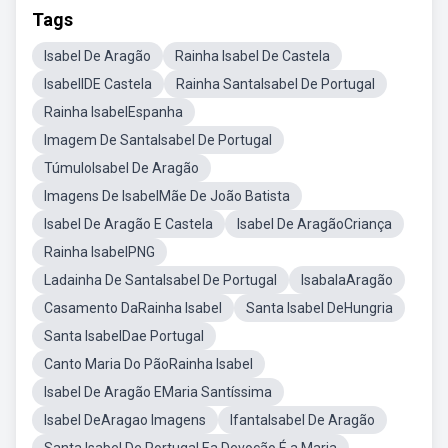
Tags
Isabel De Aragão
Rainha Isabel De Castela
IsabelIDE Castela
Rainha SantaIsabel De Portugal
Rainha IsabelEspanha
Imagem De SantaIsabel De Portugal
TúmuloIsabel De Aragão
Imagens De IsabelMãe De João Batista
Isabel De Aragão E Castela
Isabel De AragãoCriança
Rainha IsabelPNG
Ladainha De SantaIsabel De Portugal
IsabalaAragão
Casamento DaRainha Isabel
Santa Isabel DeHungria
Santa IsabelDae Portugal
Canto Maria Do PãoRainha Isabel
Isabel De Aragão EMaria Santíssima
Isabel DeAragao Imagens
IfantaIsabel De Aragão