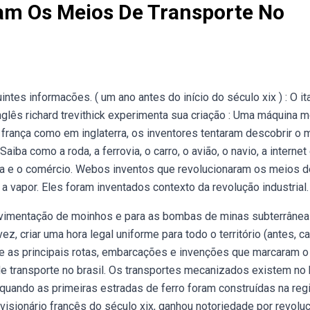
am Os Meios De Transporte No
tes informacões. ( um ano antes do início do século xix ) : O it
inglês richard trevithick experimenta sua criação : Uma máquina 
m frança como em inglaterra, os inventores tentaram descobrir o 
iba como a roda, a ferrovia, o carro, o avião, o navio, a internet 
na e o comércio. Webos inventos que revolucionaram os meios d
 a vapor. Eles foram inventados contexto da revolução industrial.
 movimentação de moinhos e para as bombas de minas subterrânea
z, criar uma hora legal uniforme para todo o território (antes, c
re as principais rotas, embarcações e invenções que marcaram o
transporte no brasil. Os transportes mecanizados existem no 
uando as primeiras estradas de ferro foram construídas na regi
isionário francês do século xix, ganhou notoriedade por revoluc