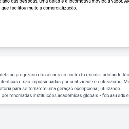
idiano das pessoas, uma delas é a locomotiva movida a vapor. A
 que facilitou muito a comercialização.
leta ao progresso dos alunos no contexto escolar, adotando té
tênticas e são impulsionadas por criatividade e entusiasmo. M
etória para se tornarem uma geração excepcional, utilizando
 por renomadas instituições acadêmicas globais - fdp.aau.edu.et