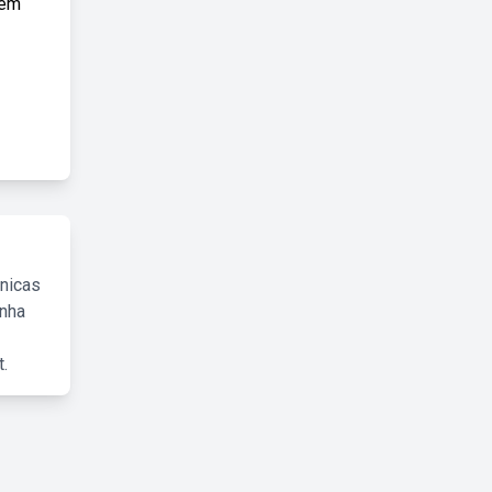
lém
cnicas
inha
.