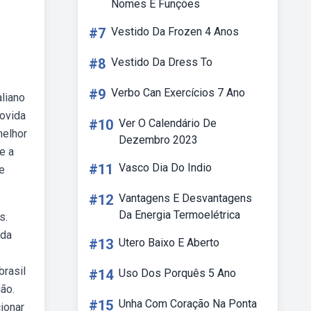
Nomes E Funções
#7
Vestido Da Frozen 4 Anos
#8
Vestido Da Dress To
#9
Verbo Can Exercícios 7 Ano
aliano
movida
#10
Ver O Calendário De
melhor
Dezembro 2023
e a
#11
Vasco Dia Do Indio
e
#12
Vantagens E Desvantagens
Da Energia Termoelétrica
s.
ada
#13
Utero Baixo E Aberto
brasil
#14
Uso Dos Porquês 5 Ano
ão.
#15
Unha Com Coração Na Ponta
ionar