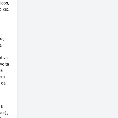
icos,
 xix,
ra,
a
otiva
 volta
da
bem
 da
os
or) ,