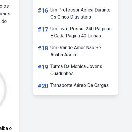
mo os
#16
Um Professor Aplica Durante
meios
Os Cinco Dias úteis
s do
#17
Um Livro Possui 240 Páginas
E Cada Página 40 Linhas
#18
Um Grande Amor Não Se
Acaba Assim
#19
Turma Da Monica Jovens
Quadrinhos
#20
Transporte Aéreo De Cargas
aiba o