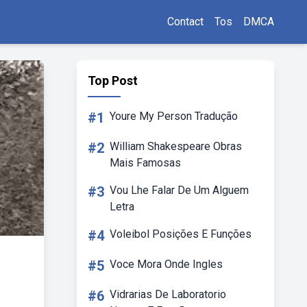
Contact
Tos
DMCA
Top Post
#1
Youre My Person Tradução
#2
William Shakespeare Obras
Mais Famosas
#3
Vou Lhe Falar De Um Alguem
Letra
#4
Voleibol Posições E Funções
#5
Voce Mora Onde Ingles
#6
Vidrarias De Laboratorio