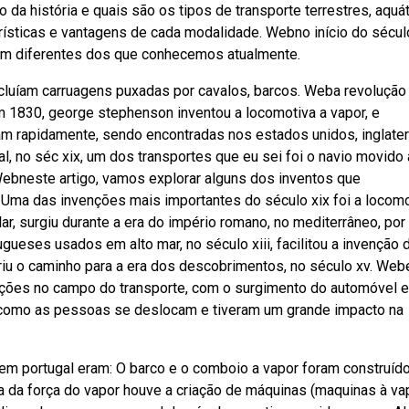
da história e quais são os tipos de transporte terrestres, aquát
ísticas e vantagens de cada modalidade. Webno início do século
em diferentes dos que conhecemos atualmente.
cluíam carruagens puxadas por cavalos, barcos. Weba revolução
m 1830, george stephenson inventou a locomotiva a vapor, e
m rapidamente, sendo encontradas nos estados unidos, inglater
, no séc xix, um dos transportes que eu sei foi o navio movido 
Webneste artigo, vamos explorar alguns dos inventos que
 Uma das invenções mais importantes do século xix foi a locom
ular, surgiu durante a era do império romano, no mediterrâneo, por
gueses usados em alto mar, no século xiii, facilitou a invenção 
briu o caminho para a era dos descobrimentos, no século xv. We
ações no campo do transporte, com o surgimento do automóvel e
a como as pessoas se deslocam e tiveram um grande impacto na
 em portugal eram: O barco e o comboio a vapor foram construíd
da força do vapor houve a criação de máquinas (maquinas à vap