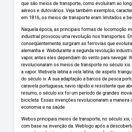
que são meios de transporte, como evoluíram ao longo 
aéreos e dutoviários. Veja também exemplos, caracter
em 1816, os meios de transporte eram limitados e b
Naquela época, as principais formas de locomoção in
industrial provocou uma revolução nos transportes. E
conseqüentemente surgiram as ferrovias que evoluíra
alemanha e. Webdurante a segunda revolução industrial
vapor, antes eles dependiam do vento para navegar. 
revolucionaram os meios de transporte no século xix.
a vapor. Webvela latina a vela latina, de aspeto triang
do século iv. A sua adaptação a barcos de pesca portu
caravela portuguesa, navio rápido e resistente que a
resumo, o século xix foi um período de grandes inov
bicicleta. Essas invenções revolucionaram a maneir
economia e na saúde.
Webos principais meios de transporte, no século xix,
com base na invenção da. Weblogo após a descoberta 