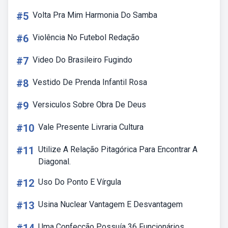
#5
Volta Pra Mim Harmonia Do Samba
#6
Violência No Futebol Redação
#7
Video Do Brasileiro Fugindo
#8
Vestido De Prenda Infantil Rosa
#9
Versiculos Sobre Obra De Deus
#10
Vale Presente Livraria Cultura
#11
Utilize A Relação Pitagórica Para Encontrar A
Diagonal.
#12
Uso Do Ponto E Vírgula
#13
Usina Nuclear Vantagem E Desvantagem
Uma Confecção Possuía 36 Funcionários