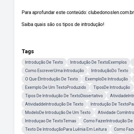
Para aprofundar este conteúdo: clubedonoslen.com.br 
Saiba quais são os tipos de introdução!
Tags
Introdução De Texto
Introdução De TextoExemplos
Como EscreverUma Introdução
IntroduçãoDo Texto
O Que ÉIntrodução De Texto
ExemploDe Introdução
Exemplo De Um TextoProduzido
TiposDe Introdução
Tipos De Introdução De TextoDissertativo
AtividadeIn
AtividaddeIntrodução De Texto
Introdução De TextoPa
ModeloDe Introdução De Um Texto
Atividade ComIntr
Introduçao De TextoTemas
Como FazerIntrodução De 
Texto De IntroduçãoPara Luênia Em Leitura
Como Faze