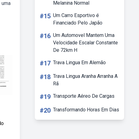
Melanina Normal
m uma
#15
Um Carro Esportivo é
Financiado Pelo Japão
#16
Um Automovel Mantem Uma
Velocidade Escalar Constante
De 72km H
#17
Trava Lingua Em Alemão
#18
Trava Lingua Aranha Arranha A
Rã
#19
Transporte Aéreo De Cargas
#20
Transformando Horas Em Dias
do