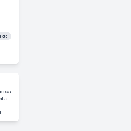
exto
cnicas
inha
.