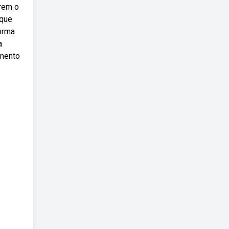
arem o
 que
forma
a
umento