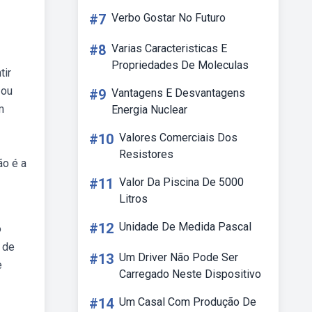
#7
Verbo Gostar No Futuro
#8
Varias Caracteristicas E
Propriedades De Moleculas
tir
 ou
#9
Vantagens E Desvantagens
m
Energia Nuclear
#10
Valores Comerciais Dos
Resistores
ão é a
#11
Valor Da Piscina De 5000
Litros
#12
Unidade De Medida Pascal
o
 de
#13
Um Driver Não Pode Ser
e
Carregado Neste Dispositivo
#14
Um Casal Com Produção De