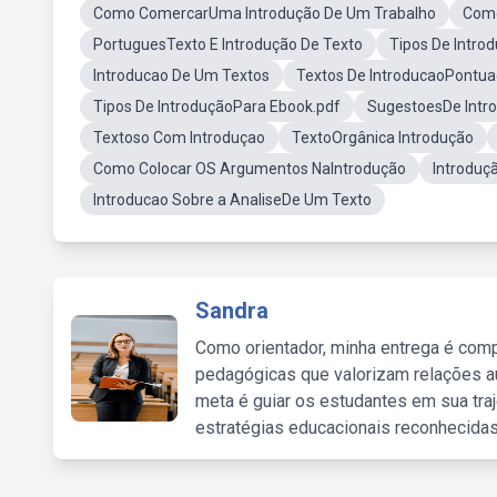
Como ComercarUma Introdução De Um Trabalho
Como
PortuguesTexto E Introdução De Texto
Tipos De Intr
Introducao De Um Textos
Textos De IntroducaoPontu
Tipos De IntroduçãoPara Ebook.pdf
SugestoesDe Intr
Textoso Com Introduçao
TextoOrgânica Introdução
Como Colocar OS Argumentos NaIntrodução
Introduç
Introducao Sobre a AnaliseDe Um Texto
Sandra
Como orientador, minha entrega é comp
pedagógicas que valorizam relações au
meta é guiar os estudantes em sua traj
estratégias educacionais reconhecidas