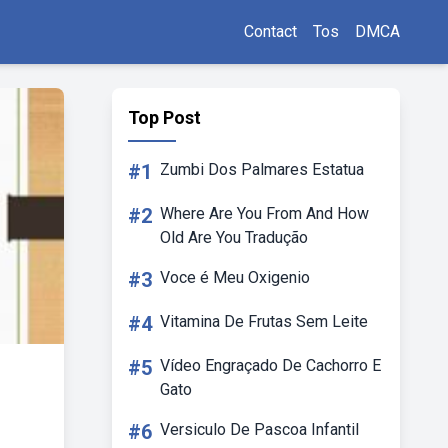
Contact
Tos
DMCA
Top Post
#1
Zumbi Dos Palmares Estatua
#2
Where Are You From And How
Old Are You Tradução
#3
Voce é Meu Oxigenio
#4
Vitamina De Frutas Sem Leite
#5
Vídeo Engraçado De Cachorro E
Gato
#6
Versiculo De Pascoa Infantil