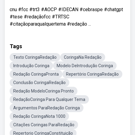
cnu #fcc #trt3 #AOCP #IDECAN #cebraspe #chatgpt
#tese #redaçãofcc #TRTSC
#citaçãoparaqualquertema #redação ...
Tags
Texto CoringaRedação
CoringaNa Redação
Introdução Coringa
Modelo DeIntrodução Coringa
Redação CoringaPronta
Repertório CoringaRedação
Conclusão CoringaRedação
Redação ModeloCoringa Pronto
RedaçãoCoringa Para Qualquer Tema
Argumentos ParaRedação Coringa
Redação CoringaNota 1000
Citações Coringas ParaRedação
Repertorio CoringaConstituição