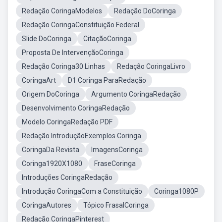
Redação CoringaModelos
Redação DoCoringa
Redação CoringaConstituição Federal
Slide DoCoringa
CitaçãoCoringa
Proposta De IntervençãoCoringa
Redação Coringa30 Linhas
Redação CoringaLivro
CoringaArt
D1 Coringa ParaRedação
Origem DoCoringa
Argumento CoringaRedação
Desenvolvimento CoringaRedação
Modelo CoringaRedação PDF
Redação IntroduçãoExemplos Coringa
CoringaDa Revista
ImagensCoringa
Coringa1920X1080
FraseCoringa
Introduções CoringaRedação
Introdução CoringaCom a Constituição
Coringa1080P
CoringaAutores
Tópico FrasalCoringa
Redação CoringaPinterest