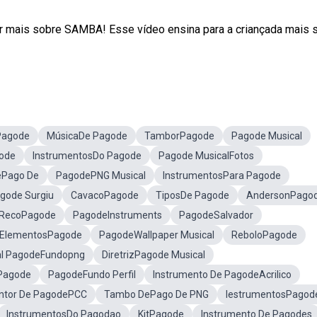
 mais sobre SAMBA! Esse vídeo ensina para a criançada mais 
Pagode
MúsicaDe Pagode
TamborPagode
Pagode Musical
ode
InstrumentosDo Pagode
Pagode MusicalFotos
ePago De
PagodePNG Musical
InstrumentosPara Pagode
gode Surgiu
CavacoPagode
TiposDe Pagode
AndersonPago
-RecoPagode
PagodeInstruments
PagodeSalvador
ElementosPagode
PagodeWallpaper Musical
ReboloPagode
al PagodeFundopng
DiretrizPagode Musical
Pagode
PagodeFundo Perfil
Instrumento De PagodeAcrilico
ntor De PagodePCC
Tambo DePago De PNG
IestrumentosPagod
InstrumentosDo Pagodao
KitPagode
Instrumento De Pagodes