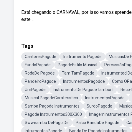
Está chegando o CARNAVAL, por isso vamos aprender
este ...
Tags
CantoresPagode
Instrumento Pagode
MusicasDe 
FundoPagode
PagodeEstilo Musical
PercussãoPag
RodaDe Pagode
Tam TamPagode
Instrumentod D
PandeiroPagode
InstrumentosPagodde
Como OPa
UmPagode
Instrumento De PagodeTamboril
Reco
Musical PagodeCarateristica
InstrumentpsPagode
Samba Pagode Instrumentos
SurdoPagode
Music
Pagode Instrumentos300X300
ImagemInstrumentos 
Swweamba DePago De
Palco BandaDe Pagode
Ca
IntrumentosPagode
Banda De PagodeInstrumnetos