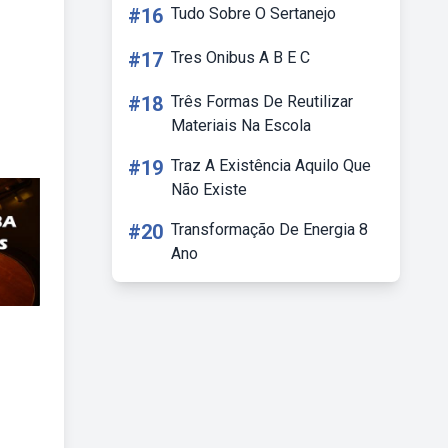
#16
Tudo Sobre O Sertanejo
#17
Tres Onibus A B E C
#18
Três Formas De Reutilizar
Materiais Na Escola
#19
Traz A Existência Aquilo Que
Não Existe
#20
Transformação De Energia 8
Ano