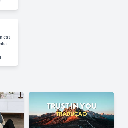
cnicas
inha
.