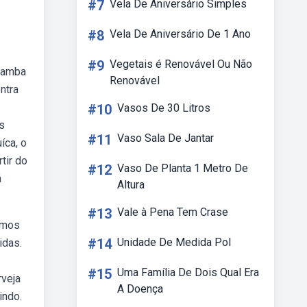
#7
Vela De Aniversário Simples
#8
Vela De Aniversário De 1 Ano
#9
Vegetais é Renovável Ou Não
samba
Renovável
ntra
#10
Vasos De 30 Litros
s
#11
Vaso Sala De Jantar
íca, o
tir do
#12
Vaso De Planta 1 Metro De
á
Altura
#13
Vale à Pena Tem Crase
omos
#14
Unidade De Medida Pol
idas.
#15
Uma Família De Dois Qual Era
rveja
A Doença
indo.