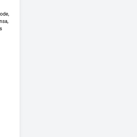
ode,
nsa,.
s