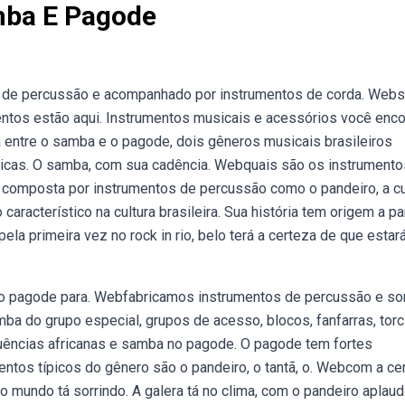
mba E Pagode
 de percussão e acompanhado por instrumentos de corda. Web
tos estão aqui. Instrumentos musicais e acessórios você enco
 entre o samba e o pagode, dois gêneros musicais brasileiros
únicas. O samba, com sua cadência. Webquais são os instrumento
 composta por instrumentos de percussão como o pandeiro, a cu
racterístico na cultura brasileira. Sua história tem origem a par
la primeira vez no rock in rio, belo terá a certeza de que estar
e o pagode para. Webfabricamos instrumentos de percussão e s
a do grupo especial, grupos de acesso, blocos, fanfarras, torc
uências africanas e samba no pagode. O pagode tem fortes
mentos típicos do gênero são o pandeiro, o tantã, o. Webcom a ce
o mundo tá sorrindo. A galera tá no clima, com o pandeiro aplaud