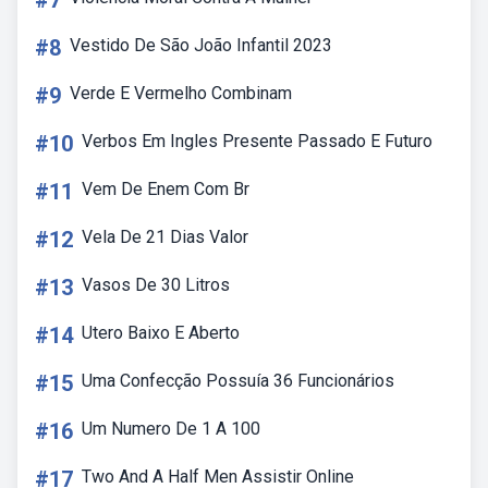
#7
#8
Vestido De São João Infantil 2023
#9
Verde E Vermelho Combinam
#10
Verbos Em Ingles Presente Passado E Futuro
#11
Vem De Enem Com Br
#12
Vela De 21 Dias Valor
#13
Vasos De 30 Litros
#14
Utero Baixo E Aberto
#15
Uma Confecção Possuía 36 Funcionários
#16
Um Numero De 1 A 100
#17
Two And A Half Men Assistir Online