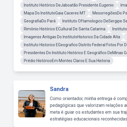
Instituto Histórico DeJaboatão Presidente Eugenio
Ima
Mapa Do InstitutoGaia Caceres MT
MesorregiõesDo P
GeografiaDo Pará
Instituto Oftamologico DeSergipe S
Rimônio Histórico ECultural De Santa Catarina
Institut
Imagenss Antigas Do InstitutoHistorico Da Cidade Alta
Instituto Historico EGeografico Distrito Federal Fotos Por 
Presidentes Do Instituto Histórico E Geográfico DeMinas G
Prédio HistóricoEm Montes Claros E Sua Historia
Sandra
Como orientador, minha entrega é comp
pedagógicas que valorizam relações au
meta é guiar os estudantes em sua traj
estratégias educacionais reconhecidas