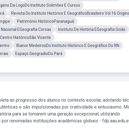
gens Da LogoDo Instituto Solimões E Cursos
ará
Revista Do Instituto Histórico E GeográficoBrasileiro Vol.16 Origina
ergipe
Patrimônio HistóricoParanaguá
o Nacional EGeografia Coroas
Instituto De História EGeografia Goiás
Centro HistóricoSão Vicente
Dentro
Bianor MedeirosDo Instituto Histórico E Geográfico Do RN
erais
Espaço GeogradioDo Pará
leta ao progresso dos alunos no contexto escolar, adotando té
tênticas e são impulsionadas por criatividade e entusiasmo. M
etória para se tornarem uma geração excepcional, utilizando
 por renomadas instituições acadêmicas globais - fdp.aau.edu.et