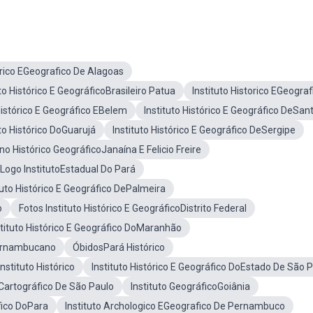
tórico EGeografico De Alagoas
uto Histórico E GeográficoBrasileiro Patua
Instituto Historico EGeograf
Histórico E Geográfico EBelem
Instituto Histórico E Geográfico DeSan
uto Histórico DoGuarujá
Instituto Histórico E Geográfico DeSergipe
o Histórico GeográficoJanaína E Felicio Freire
Logo InstitutoEstadual Do Pará
tuto Histórico E Geográfico DePalmeira
o
Fotos Instituto Histórico E GeográficoDistrito Federal
stituto Histórico E Geográfico DoMaranhão
Pernambucano
ÓbidosPará Histórico
stituto Histórico
Instituto Histórico E Geográfico DoEstado De São 
ECartográfico De São Paulo
Instituto GeográficoGoiânia
fico DoPara
Instituto Archologico EGeografico De Pernambuco