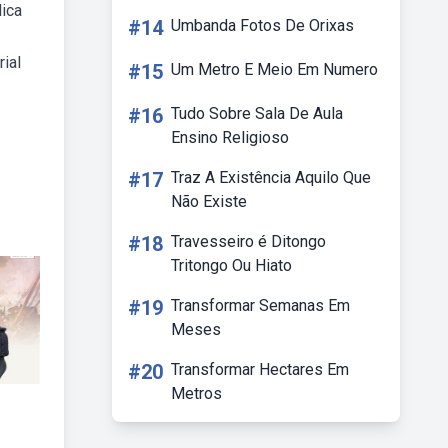
lica
#14
Umbanda Fotos De Orixas
rial
#15
Um Metro E Meio Em Numero
#16
Tudo Sobre Sala De Aula
Ensino Religioso
#17
Traz A Existência Aquilo Que
Não Existe
#18
Travesseiro é Ditongo
Tritongo Ou Hiato
#19
Transformar Semanas Em
Meses
#20
Transformar Hectares Em
Metros