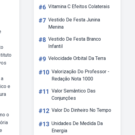
#6
Vitamina C Efeitos Colaterais
#7
Vestido De Festa Junina
Menina
e
#8
Vestido De Festa Branco
Infantil
to
tituto
#9
Velocidade Orbital Da Terra
ovos
#10
Valorização Do Professor -
 a
Redação Nota 1000
ico e
#11
Valor Semântico Das
ura
Conjunções
#12
Valor Do Dinheiro No Tempo
omo o
ória
#13
Unidades De Medida Da
e
Energia