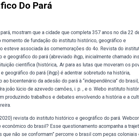
áfico Do Pará
 pará, mostram que a cidade que completa 357 anos no dia 22 d
 momento de fundação do instituto histórico, geográfico e
ção esteve associada às comemorações do 4o. Revista do institu
co e geográfico do pará (abreviado ihgp, inicialmente chamado ins
ituição científica (histórica,. Ar para as lutas que moveram os p
e geográfico do pará (ihgp) é adentrar sobretudo na história,
 ao bicentenário da adesão do pará à “independência” do brasil,
a joão lúcio de azevedo camões, i. p. , e o. Webo instituto histór
 produzindo trabalhos e debates envolvendo a história e a cult
reira.
 (2020) revista do instituto histórico e geográfico do pará. Webc
l e econômico do brasil? Esse questionamento acompanha a trajet
 que não se conformam” percorre o brasil com peças coloniais 