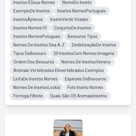
Insetos ESeus Nomes
NomeDo Inseto
ExemploDe Insetos
Insetos NomesPortuguês
InsetosÁpteros
InsetoVerde Voador
Insetos Nomes10
ConjuntoDe Insetos
Insetos NomesPotugues
Besouros Tipos
Nomes De Insetos Dea A-Z
DedetizaçãoDe Insetos
Tipos DeBesouro
20 InsetosCom Nomes Imagens
Ordem Dos Besouros
Nomes De InsetosVeneno
Animais Vertebrados EInvertebrados Exemplos
LinfaDe Insetos Nomes
Espécies DeBesouros
Nomes De InsetosLockia
Foto Inseto Nomes
Formiga Filhote
Quais São OS AnimaisInsetos