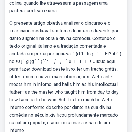
colina, quando lhe atravessam a passagem uma
pantera, um leão e uma.
O presente artigo objetiva analisar o discurso e o
imaginário medieval em torno do inferno descrito por
dante alighieri na obra a divina comédia. Contendo o
texto original italiano e a tradução comentada e
anotada em prosa portuguesa. ˚˙)d 1 ˇh g ˚ ˚ ˚ ! E!2 i0˚˙)
hd˙!0 j ˚ g (g ˚ ˚˙) )˚/ ˘ˇ ,˚ ˙ ,ˇ ˙˚ e 1ˇ˙ i ˇ1˝ ! Clique aqui
para fazer download deste livro, ler um trecho grátis,
obter resumo ou ver mais informações. Webdante
meets him in inferno, and hails him as his intellectual
father—as the master who taught him from day to day
how fame is to be won. But it is too much to. Webo
inferno conforme descrito por dante na sua divina
comédia no século xiv ficou profundamente marcado
na cultura popular, e auxiliou a criar a visão de um
inferno.