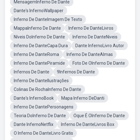
MensagemInferno De Dante
Dante's InfernoWallpaper
Inferno De DanteImagem De Texto
MappaInferno De Dante
Inferno De DanteLivros
Níveis DoInferno De Dante
Inferno De DanteNiveis
Inferno De DanteCapa Dura
Dante InfernoLivro Autor
Inferno De DanteRoma
Inferno De DanteAlmas
Inferno De DantePiramide
Foto De OInferno De Dante
Infernos De Dante
9Infernos De Dante
Inferno De DanteIlustrações
Colinas De RochaInferno De Dante
Dante's InfernoBook
Mapa Inferno DeDanti
Inferno De DantePersonagens
Teoria DoInferno De Dante
Oque É OInferno De Dante
Dante InfernoNetflix
Inferno De DanteLivros Box
O Inferno De DanteLivro Gratis