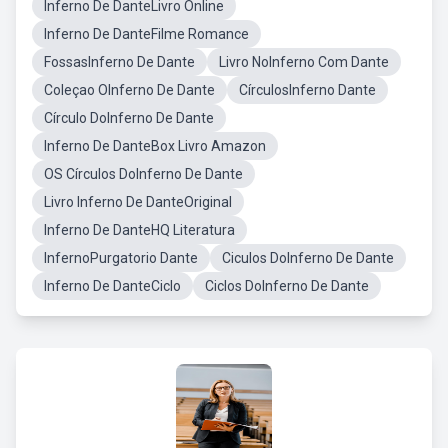
Inferno De DanteLivro Online
Inferno De DanteFilme Romance
FossasInferno De Dante
Livro NoInferno Com Dante
Coleçao OInferno De Dante
CírculosInferno Dante
Círculo DoInferno De Dante
Inferno De DanteBox Livro Amazon
OS Círculos DoInferno De Dante
Livro Inferno De DanteOriginal
Inferno De DanteHQ Literatura
InfernoPurgatorio Dante
Ciculos DoInferno De Dante
Inferno De DanteCiclo
Ciclos DoInferno De Dante