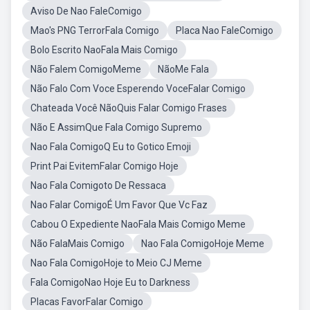
Aviso De Nao FaleComigo
Mao's PNG TerrorFala Comigo
Placa Nao FaleComigo
Bolo Escrito NaoFala Mais Comigo
Não Falem ComigoMeme
NãoMe Fala
Não Falo Com Voce Esperendo VoceFalar Comigo
Chateada Você NãoQuis Falar Comigo Frases
Não E AssimQue Fala Comigo Supremo
Nao Fala ComigoQ Eu to Gotico Emoji
Print Pai EvitemFalar Comigo Hoje
Nao Fala Comigoto De Ressaca
Nao Falar ComigoÉ Um Favor Que Vc Faz
Cabou O Expediente NaoFala Mais Comigo Meme
Não FalaMais Comigo
Nao Fala ComigoHoje Meme
Nao Fala ComigoHoje to Meio CJ Meme
Fala ComigoNao Hoje Eu to Darkness
Placas FavorFalar Comigo