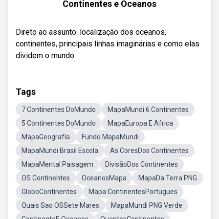
Continentes e Oceanos
Direto ao assunto: localização dos oceanos,
continentes, principais linhas imaginárias e como elas
dividem o mundo.
Tags
7 Continentes DoMundo
MapaMundi 6 Continentes
5 Continentes DoMundo
MapaEuropa E Africa
MapaGeografía
Fundo MapaMundi
MapaMundi Brasil Escola
As CoresDos Continentes
MapaMental Paisagem
DivisãoDos Continentes
OS Continentes
OceanosMapa
MapaDa Terra PNG
GloboContinentes
Mapa ContinentesPortugues
Quais Sao OSSete Mares
MapaMundi PNG Verde