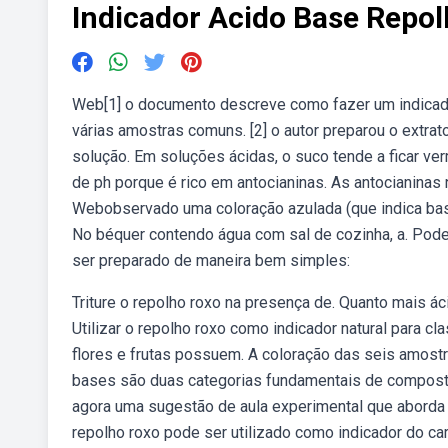
Indicador Acido Base Repo
Web[1] o documento descreve como fazer um indicador
várias amostras comuns. [2] o autor preparou o extr
solução. Em soluções ácidas, o suco tende a ficar ve
de ph porque é rico em antocianinas. As antocianina
Webobservado uma coloração azulada (que indica basic
No béquer contendo água com sal de cozinha, a. Pod
ser preparado de maneira bem simples:
Triture o repolho roxo na presença de. Quanto mais á
Utilizar o repolho roxo como indicador natural para c
flores e frutas possuem. A coloração das seis amost
bases são duas categorias fundamentais de compost
agora uma sugestão de aula experimental que aborda
repolho roxo pode ser utilizado como indicador do cará