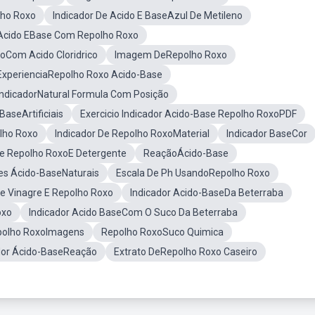
lho Roxo
Indicador De Acido E BaseAzul De Metileno
Acido EBase Com Repolho Roxo
oCom Acido Cloridrico
Imagem DeRepolho Roxo
ExperienciaRepolho Roxo Acido-Base
IndicadorNatural Formula Com Posição
BaseArtificiais
Exercicio Indicador Acido-Base Repolho RoxoPDF
lho Roxo
Indicador De Repolho RoxoMaterial
Indicador BaseCor
De Repolho RoxoE Detergente
ReaçãoÁcido-Base
es Ácido-BaseNaturais
Escala De Ph UsandoRepolho Roxo
e Vinagre E Repolho Roxo
Indicador Acido-BaseDa Beterraba
oxo
Indicador Acido BaseCom O Suco Da Beterraba
epolho RoxoImagens
Repolho RoxoSuco Quimica
dor Ácido-BaseReação
Extrato DeRepolho Roxo Caseiro