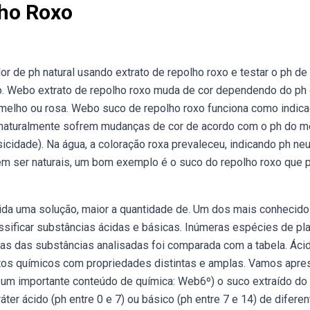
lho Roxo
 de ph natural usando extrato de repolho roxo e testar o ph de
ato. Webo extrato de repolho roxo muda de cor dependendo do ph
rmelho ou rosa. Webo suco de repolho roxo funciona como indic
s naturalmente sofrem mudanças de cor de acordo com o ph do m
idade). Na água, a coloração roxa prevaleceu, indicando ph neu
em ser naturais, um bom exemplo é o suco do repolho roxo que 
cida uma solução, maior a quantidade de. Um dos mais conhecido
lassificar substâncias ácidas e básicas. Inúmeras espécies de pla
ras das substâncias analisadas foi comparada com a tabela. Áci
os químicos com propriedades distintas e amplas. Vamos apre
 um importante conteúdo de química: Web6º) o suco extraído do
ter ácido (ph entre 0 e 7) ou básico (ph entre 7 e 14) de difere