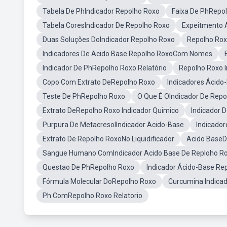
Tabela De PhIndicador Repolho Roxo
Faixa De PhRepo
Tabela CoresIndicador De Repolho Roxo
Expeitmento 
Duas Soluções DoIndicador Repolho Roxo
Repolho Rox
Indicadores De Acido Base Repolho RoxoCom Nomes
Indicador De PhRepolho Roxo Relatório
Repolho Roxo 
Copo Com Extrato DeRepolho Roxo
Indicadores Ácido-
Teste De PhRepolho Roxo
O Que É OIndicador De Repo
Extrato DeRepolho Roxo Indicador Quimico
Indicador 
Purpura De MetacresolIndicador Acido-Base
Indicador
Extrato De Repolho RoxoNo Liquidificador
Acido BaseD
Sangue Humano ComIndicador Acido Base De Reploho R
Questao De PhRepolho Roxo
Indicador Ácido-Base R
Fórmula Molecular DoRepolho Roxo
Curcumina Indica
Ph ComRepolho Roxo Relatorio