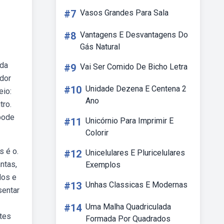
#7
Vasos Grandes Para Sala
#8
Vantagens E Desvantagens Do
Gás Natural
 da
#9
Vai Ser Comido De Bicho Letra
ador
#10
Unidade Dezena E Centena 2
eio:
Ano
tro.
pode
#11
Unicórnio Para Imprimir E
Colorir
s é o.
#12
Unicelulares E Pluricelulares
ntas,
Exemplos
dos e
#13
Unhas Classicas E Modernas
sentar
#14
Uma Malha Quadriculada
ntes
Formada Por Quadrados