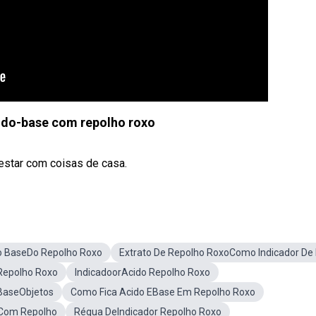
ido-base com repolho roxo
estar com coisas de casa.
o BaseDo Repolho Roxo
Extrato De Repolho RoxoComo Indicador De
Repolho Roxo
IndicadoorAcido Repolho Roxo
-BaseObjetos
Como Fica Acido EBase Em Repolho Roxo
eCom Repolho
Régua DeIndicador Repolho Roxo