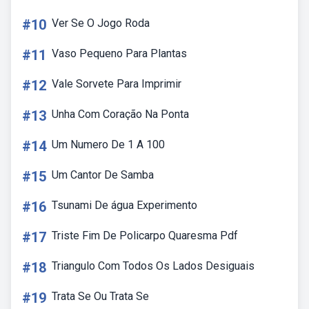
#10
Ver Se O Jogo Roda
#11
Vaso Pequeno Para Plantas
#12
Vale Sorvete Para Imprimir
#13
Unha Com Coração Na Ponta
#14
Um Numero De 1 A 100
#15
Um Cantor De Samba
#16
Tsunami De água Experimento
#17
Triste Fim De Policarpo Quaresma Pdf
#18
Triangulo Com Todos Os Lados Desiguais
#19
Trata Se Ou Trata Se