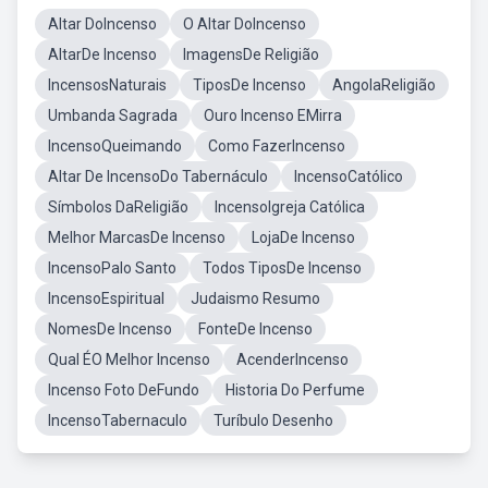
Altar DoIncenso
O Altar DoIncenso
AltarDe Incenso
ImagensDe Religião
IncensosNaturais
TiposDe Incenso
AngolaReligião
Umbanda Sagrada
Ouro Incenso EMirra
IncensoQueimando
Como FazerIncenso
Altar De IncensoDo Tabernáculo
IncensoCatólico
Símbolos DaReligião
IncensoIgreja Católica
Melhor MarcasDe Incenso
LojaDe Incenso
IncensoPalo Santo
Todos TiposDe Incenso
IncensoEspiritual
Judaismo Resumo
NomesDe Incenso
FonteDe Incenso
Qual ÉO Melhor Incenso
AcenderIncenso
Incenso Foto DeFundo
Historia Do Perfume
IncensoTabernaculo
Turíbulo Desenho