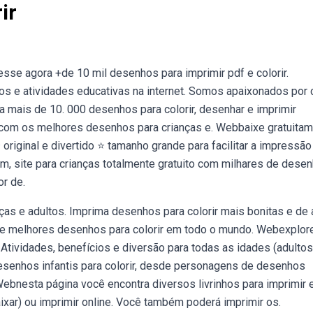
ir
se agora +de 10 mil desenhos para imprimir pdf e colorir.
e atividades educativas na internet. Somos apaixonados por c
 mais de 10. 000 desenhos para colorir, desenhar e imprimir
ias com os melhores desenhos para crianças e. Webbaixe gratuita
original e divertido ⭐ tamanho grande para facilitar a impressão
com, site para crianças totalmente gratuito com milhares de dese
r de.
s e adultos. Imprima desenhos para colorir mais bonitas e de 
 e melhores desenhos para colorir em todo o mundo. Webexplor
 Atividades, benefícios e diversão para todas as idades (adultos
esenhos infantis para colorir, desde personagens de desenhos
Webnesta página você encontra diversos livrinhos para imprimir 
ixar) ou imprimir online. Você também poderá imprimir os.