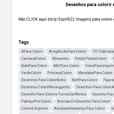
Desenhos para colorir 
Não CLICK aqui❕ bit.ly/3cpH5Z2 Imagens para colorir 
Tags
APara Colorir
AmigãozãoPara Colorir
101 Dálmatas
CarnavalColorir
ADesenho
Patati PatataColorir
BiduPara Colorir
ABCPara Colorir
FotosPara Imprim
VerãoColorir
PrincesaColorir
MandalasPara Colorir
Desenhos Para ColorirBicho
KartPara Colorir
Figura
Desenhos ColorirMoranguinho
Desenhos Para Colorir
Desenho Para Colorira Turma Da Mônica
Desenho Para
PalhaçoPra Colorir
Animais EmDesenho Para Colorir
ColorirE Imprimir
AtividadeDesenhos Para Colorir
S