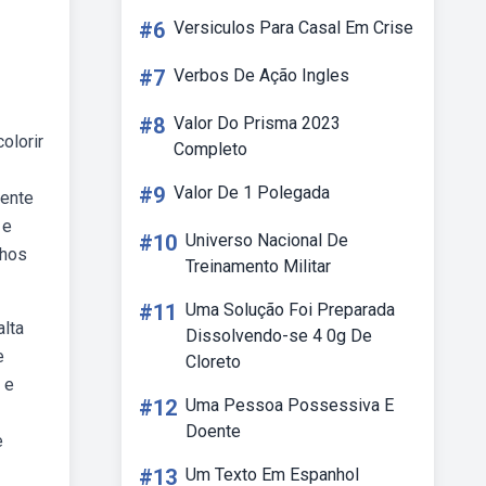
#6
Versiculos Para Casal Em Crise
#7
Verbos De Ação Ingles
#8
Valor Do Prisma 2023
olorir
Completo
#9
Valor De 1 Polegada
mente
 e
#10
Universo Nacional De
nhos
Treinamento Militar
#11
Uma Solução Foi Preparada
alta
Dissolvendo-se 4 0g De
e
Cloreto
 e
#12
Uma Pessoa Possessiva E
Doente
e
#13
Um Texto Em Espanhol