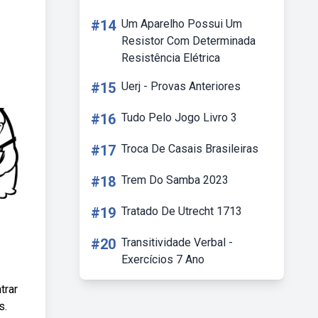
#14
Um Aparelho Possui Um
Resistor Com Determinada
Resistência Elétrica
#15
Uerj - Provas Anteriores
#16
Tudo Pelo Jogo Livro 3
#17
Troca De Casais Brasileiras
#18
Trem Do Samba 2023
#19
Tratado De Utrecht 1713
#20
Transitividade Verbal -
Exercícios 7 Ano
trar
s.