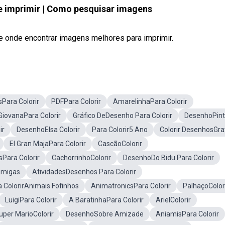
e imprimir | Como pesquisar imagens
e onde encontrar imagens melhores para imprimir.
Para Colorir
PDFPara Colorir
AmarelinhaPara Colorir
GiovanaPara Colorir
Gráfico DeDesenho Para Colorir
DesenhoPint
ir
DesenhoElsa Colorir
Para Colorir5 Ano
Colorir DesenhosGra
El Gran MajaPara Colorir
CascãoColorir
sPara Colorir
CachorrinhoColorir
DesenhoDo Bidu Para Colorir
Amigas
AtividadesDesenhos Para Colorir
 ColorirAnimais Fofinhos
AnimatronicsPara Colorir
PalhaçoColor
LuigiPara Colorir
A BaratinhaPara Colorir
ArielColorir
uper MarioColorir
DesenhoSobre Amizade
AniamisPara Colorir