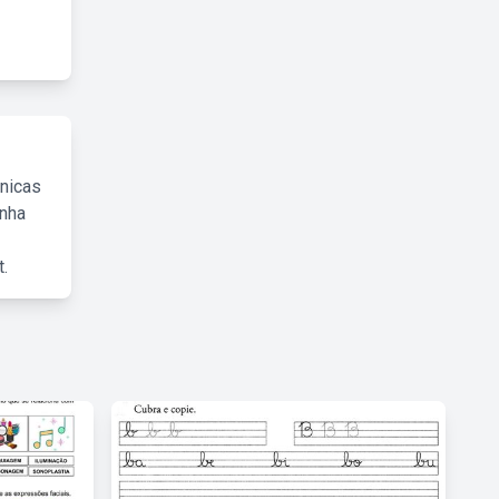
cnicas
inha
.