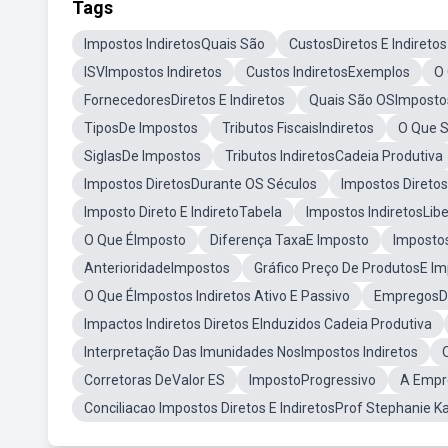
Tags
Impostos IndiretosQuais São
CustosDiretos E Indiretos
ISVImpostos Indiretos
Custos IndiretosExemplos
O 
FornecedoresDiretos E Indiretos
Quais São OSImpostos
TiposDe Impostos
Tributos FiscaisIndiretos
O Que 
SiglasDe Impostos
Tributos IndiretosCadeia Produtiva
Impostos DiretosDurante OS Séculos
Impostos Diretos 
Imposto Direto E IndiretoTabela
Impostos IndiretosLib
O Que ÉImposto
Diferença TaxaE Imposto
Impostos
AnterioridadeImpostos
Gráfico Preço De ProdutosE Im
O Que ÉImpostos Indiretos Ativo E Passivo
EmpregosDir
Impactos Indiretos Diretos EInduzidos Cadeia Produtiva
Interpretação Das Imunidades NosImpostos Indiretos
Corretoras DeValor ES
ImpostoProgressivo
A Empre
Conciliacao Impostos Diretos E IndiretosProf Stephanie K