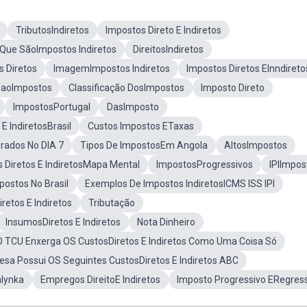
TributosIndiretos
Impostos Direto E Indiretos
Que SãoImpostos Indiretos
DireitosIndiretos
 Diretos
ImagemImpostos Indiretos
Impostos Diretos EInndireto
SaoImpostos
Classificação DosImpostos
Imposto Direto
ImpostosPortugal
DasImposto
E IndiretosBrasil
Custos Impostos ETaxas
erados No DIA 7
Tipos De ImpostosEm Angola
AltosImpostos
 Diretos E IndiretosMapa Mental
ImpostosProgressivos
IPIImpos
postos No Brasil
Exemplos De Impostos IndiretosICMS ISS IPI
etos E Indiretos
Tributação
InsumosDiretos E Indiretos
Nota Dinheiro
O TCU Enxerga OS CustosDiretos E Indiretos Como Uma Coisa Só
sa Possui OS Seguintes CustosDiretos E Indiretos ABC
alynka
Empregos DireitoE Indiretos
Imposto Progressivo ERegres