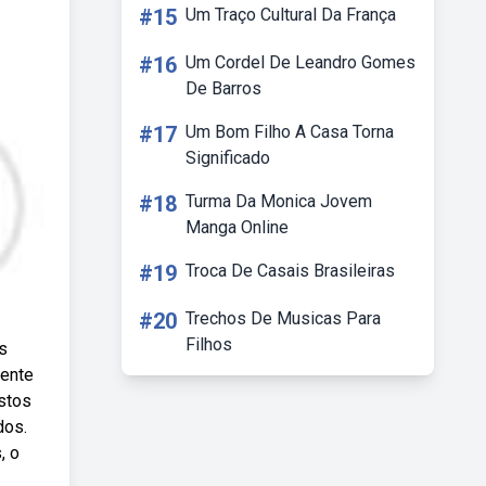
#15
Um Traço Cultural Da França
#16
Um Cordel De Leandro Gomes
De Barros
#17
Um Bom Filho A Casa Torna
Significado
#18
Turma Da Monica Jovem
Manga Online
#19
Troca De Casais Brasileiras
#20
Trechos De Musicas Para
Filhos
s
mente
stos
dos.
, o