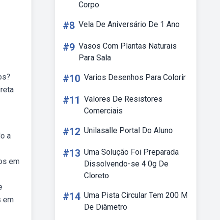
Corpo
#8
Vela De Aniversário De 1 Ano
#9
Vasos Com Plantas Naturais
Para Sala
os?
#10
Varios Desenhos Para Colorir
reta
#11
Valores De Resistores
Comerciais
#12
Unilasalle Portal Do Aluno
o a
#13
Uma Solução Foi Preparada
dos em
Dissolvendo-se 4 0g De
Cloreto
e
#14
Uma Pista Circular Tem 200 M
s em
De Diâmetro