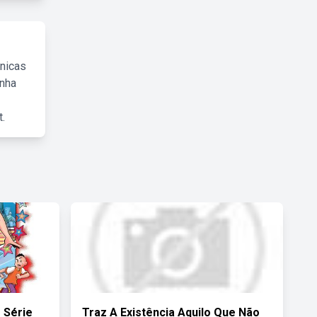
cnicas
inha
.
 Série
Traz A Existência Aquilo Que Não