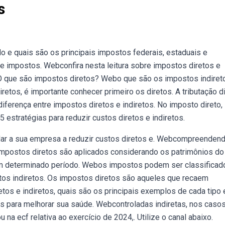
s
o e quais são os principais impostos federais, estaduais e
re impostos. Webconfira nesta leitura sobre impostos diretos e
 O que são impostos diretos? Webo que são os impostos indiret
etos, é importante conhecer primeiro os diretos. A tributação di
iferença entre impostos diretos e indiretos. No imposto direto,
 estratégias para reduzir custos diretos e indiretos.
dar a sua empresa a reduzir custos diretos e. Webcompreendend
 impostos diretos são aplicados considerando os patrimônios do
e um determinado período. Webos impostos podem ser classifica
stos indiretos. Os impostos diretos são aqueles que recaem
os e indiretos, quais são os principais exemplos de cada tipo 
 para melhorar sua saúde. Webcontroladas indiretas, nos caso
u na ecf relativa ao exercício de 2024,. Utilize o canal abaixo.