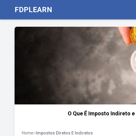
FDPLEARN
O Que É Imposto Indireto e 
Home
>
Impostos Diretos E Indiretos