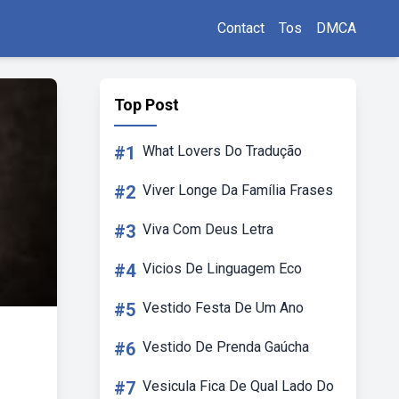
Contact
Tos
DMCA
Top Post
#1
What Lovers Do Tradução
#2
Viver Longe Da Família Frases
#3
Viva Com Deus Letra
#4
Vicios De Linguagem Eco
#5
Vestido Festa De Um Ano
#6
Vestido De Prenda Gaúcha
#7
Vesicula Fica De Qual Lado Do