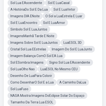
Sol Lua EAscendente
Sol E LuaCasal
A HistóriaDo Sol E Da Lua
Sol E LuaVetor
Imagens DIA ENoite
O Sol a LuaEstrela E Luar
Sol E LuaEncontro
Sol E LuaAmor
Simbolo Sol E LuaJuntos
ImagensManhã Tarde E Noite
Imagens Sobre Sol E LuaJuntos
LuaESOL 3D
Cristal Sol Lua EEstrelas
Imagem Do Sol E LuaJunto
Imagem Balança ComO Sol EA Lua
Sol ESombra Imagens
Signo Sol Lua EAscendente
Sol LuaOlho Nao
LuaESOL No Mesmo CEU
Desenho De LuaPara Colorir
Como DesenharO Sol E a Lua
A Caminho DaLua
Sol LuaFuso
NASA Mostra Imagens DoEclipse Solar Do Espaço
Tamanho Da Terra Lua ESOL