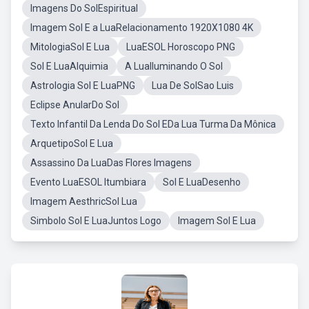
Imagens Do SolEspiritual
Imagem Sol E a LuaRelacionamento 1920X1080 4K
MitologiaSol E Lua
LuaESOL Horoscopo PNG
Sol E LuaAlquimia
A LuaIluminando O Sol
Astrologia Sol E LuaPNG
Lua De SolSao Luis
Eclipse AnularDo Sol
Texto Infantil Da Lenda Do Sol EDa Lua Turma Da Mônica
ArquetipoSol E Lua
Assassino Da LuaDas Flores Imagens
Evento LuaESOL Itumbiara
Sol E LuaDesenho
Imagem AesthricSol Lua
Simbolo Sol E LuaJuntos Logo
Imagem Sol E Lua