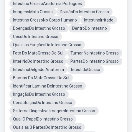
Intestino GrossoAnatomia Português
ImagensMato Grosso
DivisãoDo Intestino Grosso
Intestino GrossoNo Corpo Humano
IntestinoIrritado
DoençasDo Intestino Grosso
DentroDo Intestino
CecoDo Intestino Grosso
Quais as FunçõesDo Intestino Grosso
Foto Do MatoGrosso Do Sul
Tumor NoIntestino Grosso
Inter NoDo Intestino Grosso
PartesDo Intestino Grosso
IntestinoDelgado Anatomia
IntestidoGrosso
Biomas Do MatoGrosso Do Sul
Identificar Lamina DeIntestino Grosso
IrrigaçãoDo Intestino Grosso
ConstituiçãoDo Intestino Grosso
Sistema Disgestivo ImagemIntestino Grosso
Qual O PapelDo Intestino Grosso
Quais as 3 PartesDo Intestino Grosso