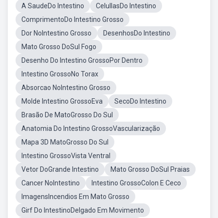
A SaudeDo Intestino
CelullasDo Intestino
ComprimentoDo Intestino Grosso
Dor NoIntestino Grosso
DesenhosDo Intestino
Mato Grosso DoSul Fogo
Desenho Do Intestino GrossoPor Dentro
Intestino GrossoNo Torax
Absorcao NoIntestino Grosso
Molde Intestino GrossoEva
SecoDo Intestino
Brasão De MatoGrosso Do Sul
Anatomia Do Intestino GrossoVascularização
Mapa 3D MatoGrosso Do Sul
Intestino GrossoVista Ventral
Vetor DoGrande Intestino
Mato Grosso DoSul Praias
Cancer NoIntestino
Intestino GrossoColon E Ceco
ImagensIncendios Em Mato Grosso
Girf Do IntestinoDelgado Em Movimento