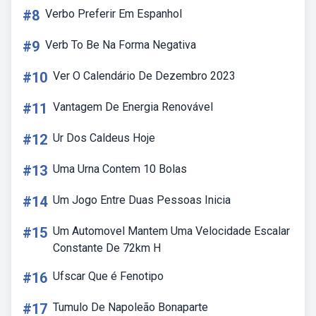
#8
Verbo Preferir Em Espanhol
#9
Verb To Be Na Forma Negativa
#10
Ver O Calendário De Dezembro 2023
#11
Vantagem De Energia Renovável
#12
Ur Dos Caldeus Hoje
#13
Uma Urna Contem 10 Bolas
#14
Um Jogo Entre Duas Pessoas Inicia
#15
Um Automovel Mantem Uma Velocidade Escalar
Constante De 72km H
#16
Ufscar Que é Fenotipo
#17
Tumulo De Napoleão Bonaparte