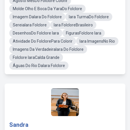
Agosto MesDo Folclore Colorir
Molde Olho E Boca Da YaraDo Folclore
Imagem DaIara Do Folclore
Iara TurmaDo Folclore
SereiaIara Folclore
Iara FolcloreBrasileiro
DesenhosDo Folclore Iara
FigurasFolclore Iara
Atividade Do FolclorePara Colorir
Iara ImagensNo Rio
Imagens Da VerdadeiraIara Do Folclore
Folclore IaraCalda Grande
Águas Do Rio DaIara Folclore
Sandra