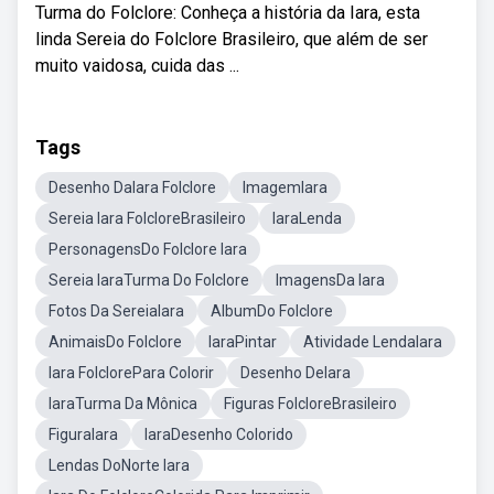
Turma do Folclore: Conheça a história da Iara, esta
linda Sereia do Folclore Brasileiro, que além de ser
muito vaidosa, cuida das ...
Tags
Desenho DaIara Folclore
ImagemIara
Sereia Iara FolcloreBrasileiro
IaraLenda
PersonagensDo Folclore Iara
Sereia IaraTurma Do Folclore
ImagensDa Iara
Fotos Da SereiaIara
AlbumDo Folclore
AnimaisDo Folclore
IaraPintar
Atividade LendaIara
Iara FolclorePara Colorir
Desenho DeIara
IaraTurma Da Mônica
Figuras FolcloreBrasileiro
FiguraIara
IaraDesenho Colorido
Lendas DoNorte Iara