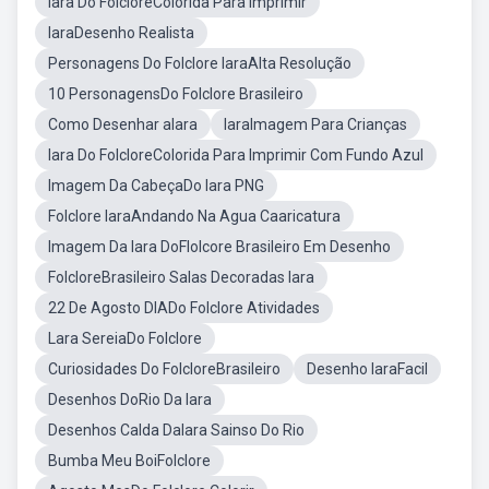
Iara Do FolcloreColorida Para Imprimir
IaraDesenho Realista
Personagens Do Folclore IaraAlta Resolução
10 PersonagensDo Folclore Brasileiro
Como Desenhar aIara
IaraImagem Para Crianças
Iara Do FolcloreColorida Para Imprimir Com Fundo Azul
Imagem Da CabeçaDo Iara PNG
Folclore IaraAndando Na Agua Caaricatura
Imagem Da Iara DoFlolcore Brasileiro Em Desenho
FolcloreBrasileiro Salas Decoradas Iara
22 De Agosto DIADo Folclore Atividades
Lara SereiaDo Folclore
Curiosidades Do FolcloreBrasileiro
Desenho IaraFacil
Desenhos DoRio Da Iara
Desenhos Calda DaIara Sainso Do Rio
Bumba Meu BoiFolclore