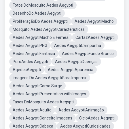
Fotos DoMosquito Aedes Aegypti
DesenhoDo Aedes Aegypti
ProliferaçãoDo Aedes Aegypti
Aedes AegyptiMacho
Mosquito Aedes AegyptiCaracterísticas
Aedes AegyptiMacho E Fêmea
CartazAedes Aegypti
Aedes AegyptiPNG
Aedes AegyptiCampanha
Aedes AegyptiFantasia
Aedes AegyptiFundo Branco
PuroAedes Aegypti
Aedes AegyptiDoenças
AqedesAegypti
Aedes AegyptiAparencia
Imagens Do Aedes AegyptiPara Imprimir
Aedes AegyptiComo Surge
Aedes AegyptiPresentation with Images
Fases DoMosquito Aedes Aegypti
Aedes AegyptiAdulto
Aedes AegyptiAnimação
Aedes AegyptiConceito Imagens
CicloAedes Aegypti
Aedes AegyptiCabeça
Aedes AegyptiCuriosidades