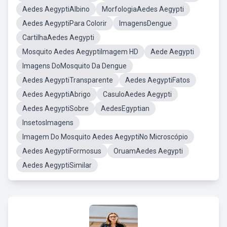
Aedes AegyptiAlbino
MorfologiaAedes Aegypti
Aedes AegyptiPara Colorir
ImagensDengue
CartilhaAedes Aegypti
Mosquito Aedes AegyptiImagem HD
Aede Aegypti
Imagens DoMosquito Da Dengue
Aedes AegyptiTransparente
Aedes AegyptiFatos
Aedes AegyptiAbrigo
CasuloAedes Aegypti
Aedes AegyptiSobre
AedesEgyptian
InsetosImagens
Imagem Do Mosquito Aedes AegyptiNo Microscópio
Aedes AegyptiFormosus
OruamAedes Aegypti
Aedes AegyptiSimilar