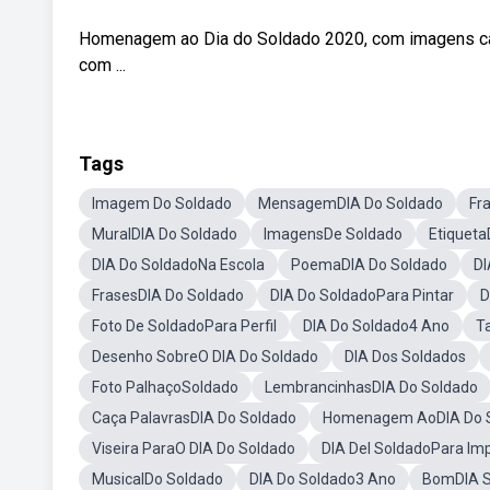
Homenagem ao Dia do Soldado 2020, com imagens cap
com ...
Tags
Imagem Do Soldado
MensagemDIA Do Soldado
Fr
MuralDIA Do Soldado
ImagensDe Soldado
Etiqueta
DIA Do SoldadoNa Escola
PoemaDIA Do Soldado
DI
FrasesDIA Do Soldado
DIA Do SoldadoPara Pintar
D
Foto De SoldadoPara Perfil
DIA Do Soldado4 Ano
T
Desenho SobreO DIA Do Soldado
DIA Dos Soldados
Foto PalhaçoSoldado
LembrancinhasDIA Do Soldado
Caça PalavrasDIA Do Soldado
Homenagem AoDIA Do 
Viseira ParaO DIA Do Soldado
DIA Del SoldadoPara Imp
MusicalDo Soldado
DIA Do Soldado3 Ano
BomDIA S