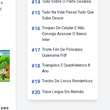
#14
Tudo Sobre O Parto Cesárea
 e
l
#15
Tudo Na Vida Passa Tudo Que
Sobe Desce
#16
Troquei De Celular E Não
Consigo Acessar O Banco
Inter
#17
Triste Fim De Policarpo
Quaresma Pdf
#18
Triangulos E Quadrilateros 8
Ano
#19
Trecho De Livros Românticos
#20
Trava Lingua Em Alemão
 para