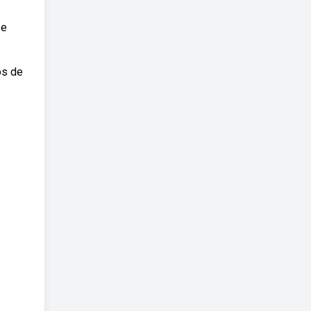
 e
os de