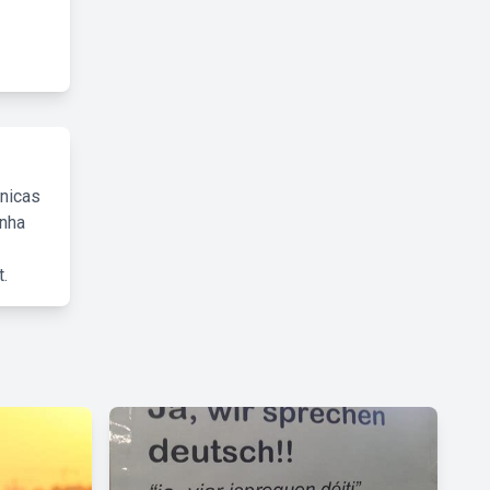
cnicas
inha
.