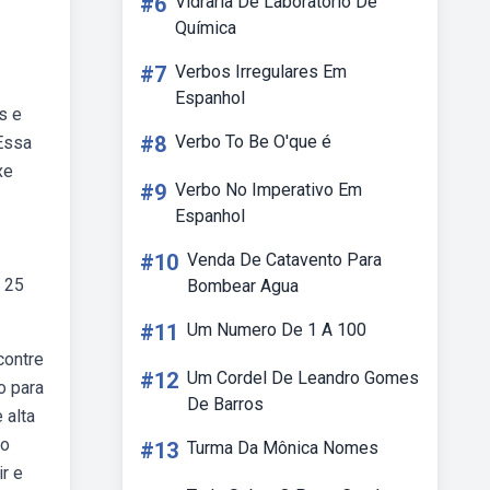
#6
Vidraria De Laboratório De
Química
#7
Verbos Irregulares Em
Espanhol
s e
#8
Verbo To Be O'que é
 Essa
xe
#9
Verbo No Imperativo Em
Espanhol
#10
Venda De Catavento Para
m 25
Bombear Agua
#11
Um Numero De 1 A 100
contre
#12
Um Cordel De Leandro Gomes
o para
De Barros
 alta
do
#13
Turma Da Mônica Nomes
r e