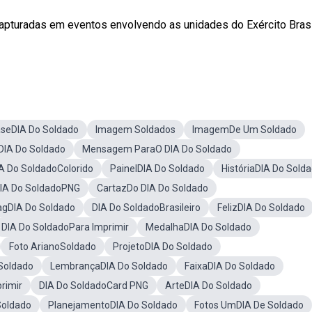
turadas em eventos envolvendo as unidades do Exército Brasi
aseDIA Do Soldado
Imagem Soldados
ImagemDe Um Soldado
DIA Do Soldado
Mensagem ParaO DIA Do Soldado
A Do SoldadoColorido
PainelDIA Do Soldado
HistóriaDIA Do Sold
IA Do SoldadoPNG
CartazDo DIA Do Soldado
agDIA Do Soldado
DIA Do SoldadoBrasileiro
FelizDIA Do Soldado
DIA Do SoldadoPara Imprimir
MedalhaDIA Do Soldado
Foto ArianoSoldado
ProjetoDIA Do Soldado
Soldado
LembrançaDIA Do Soldado
FaixaDIA Do Soldado
rimir
DIA Do SoldadoCard PNG
ArteDIA Do Soldado
oldado
PlanejamentoDIA Do Soldado
Fotos UmDIA De Soldado