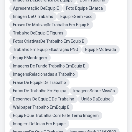
Imagens DeLiderança De Equipe
BomTrabalho
Apresentação DeEquip E
Foto Equipe EMarca
Imagen DeO Trabalho
Equip ESem Foco
Frases De MotivaçãoTrabalho Em Equip E
Trabalho DeEquip E Figuras
Fotos CriativasDe Trabalho Em Equip E
Trabalho Em Equip EIlustração PNG
Equip EMotivada
Equip EMontegem
Imagens De Fundo Trabalho EmEquip E
ImagensRelacionadas a Trabalho
Frase De EquipE De Trabalho
Fotos De Trabalho EmEquipa
ImagensSobre Missão
Desenhos De EquipE De Trabalho
União DaEquipe
Wallpaper Trabalho EmEquip E
Equip EQue Trabalha Com Este Tema Imagem
Imagem DeUniao Em Equipe