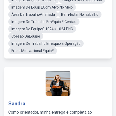
ImagensDo Que É Trabalho
ImagensWork 1366X800
Imagem De Equip ECom Alvo No Meio
Área De TrabalhoAnimada
Bem-Estar NoTrabalho
Imagem De Trabalho EmEquip E Gerdau
Imagem De EquipeS 1024 × 1024 PNG
Coesão DaEquipe
Imagem De Trabalho EmEquip E Operação
Frase Motivacional EquipE
Sandra
Como orientador, minha entrega é completa ao