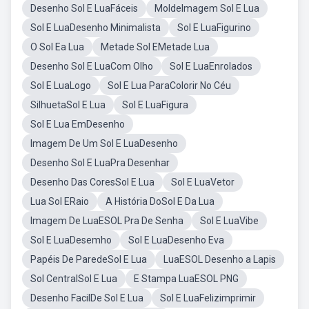
Desenho Sol E LuaFáceis
MoldeImagem Sol E Lua
Sol E LuaDesenho Minimalista
Sol E LuaFigurino
O Sol Ea Lua
Metade Sol EMetade Lua
Desenho Sol E LuaCom Olho
Sol E LuaEnrolados
Sol E LuaLogo
Sol E Lua ParaColorir No Céu
SilhuetaSol E Lua
Sol E LuaFigura
Sol E Lua EmDesenho
Imagem De Um Sol E LuaDesenho
Desenho Sol E LuaPra Desenhar
Desenho Das CoresSol E Lua
Sol E LuaVetor
Lua Sol ERaio
A História DoSol E Da Lua
Imagem De LuaESOL Pra De Senha
Sol E LuaVibe
Sol E LuaDesemho
Sol E LuaDesenho Eva
Papéis De ParedeSol E Lua
LuaESOL Desenho a Lapis
Sol CentralSol E Lua
E Stampa LuaESOL PNG
Desenho FacilDe Sol E Lua
Sol E LuaFelizimprimir