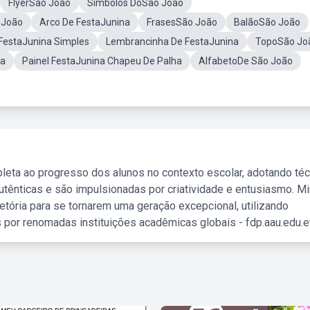
FlyerSão João
Símbolos DoSão João
 João
Arco De FestaJunina
FrasesSão João
BalãoSão João
 FestaJunina Simples
Lembrancinha De FestaJunina
TopoSão Jo
na
Painel FestaJunina Chapeu De Palha
AlfabetoDe São João
leta ao progresso dos alunos no contexto escolar, adotando té
tênticas e são impulsionadas por criatividade e entusiasmo. M
etória para se tornarem uma geração excepcional, utilizando
 por renomadas instituições acadêmicas globais - fdp.aau.edu.et