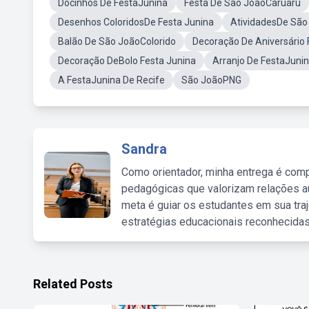
Docinhos De FestaJunina
Festa De São JoãoCaruaru
Desenhos ColoridosDe Festa Junina
AtividadesDe São
Balão De São JoãoColorido
Decoração De Aniversário
Decoração DeBolo Festa Junina
Arranjo De FestaJuni
A FestaJunina De Recife
São JoãoPNG
Sandra
Como orientador, minha entrega é comp
pedagógicas que valorizam relações au
meta é guiar os estudantes em sua traj
estratégias educacionais reconhecidas
Related Posts