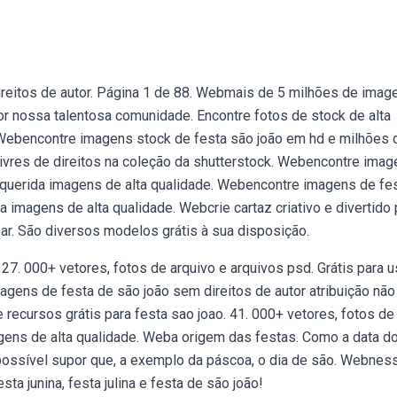
ireitos de autor. Página 1 de 88. Webmais de 5 milhões de imag
r nossa talentosa comunidade. Encontre fotos de stock de alta
 Webencontre imagens stock de festa são joão em hd e milhões 
 livres de direitos na coleção da shutterstock. Webencontre ima
 requerida imagens de alta qualidade. Webencontre imagens de fe
a imagens de alta qualidade. Webcrie cartaz criativo e divertido 
sar. São diversos modelos grátis à sua disposição.
27. 000+ vetores, fotos de arquivo e arquivos psd. Grátis para 
gens de festa de são joão sem direitos de autor atribuição não
recursos grátis para festa sao joao. 41. 000+ vetores, fotos de
agens de alta qualidade. Weba origem das festas. Como a data d
 possível supor que, a exemplo da páscoa, o dia de são. Webnes
a junina, festa julina e festa de são joão!