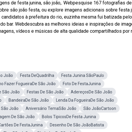
agens de festa junina, são joão,. Webpesquise 167 fotografias de
obre são joão festa, ou explore imagens adicionais sobre festa j
 candidatos à prefeitura do rio, euzinha mesma fui batizada pel
no do bar. Webdescubra as melhores ideias e inspirações de ima
magens, vídeos e músicas de alta qualidade compartilhados por
ão João
Festa DeQuadrilha
Festa Junina SãoPaulo
o Fazer FogueiraDe São João
Foto De FestaJunina
 São João
Festas De São João
AdereçosDe São João
o
BandeiraDe São João
Lenda Da FogueiraDe São João
 São João
Aniversário TemaSão João
São JoãoCartoon
agem De São João
Bolos TipicosDe Festa Junina
Cartões De FestaJunina
Desenho De São JoãoBatista