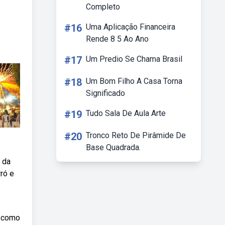
Completo
#16
Uma Aplicação Financeira
Rende 8 5 Ao Ano
#17
Um Predio Se Chama Brasil
#18
Um Bom Filho A Casa Torna
Significado
#19
Tudo Sala De Aula Arte
#20
Tronco Reto De Pirâmide De
Base Quadrada.
 da
rró e
o como