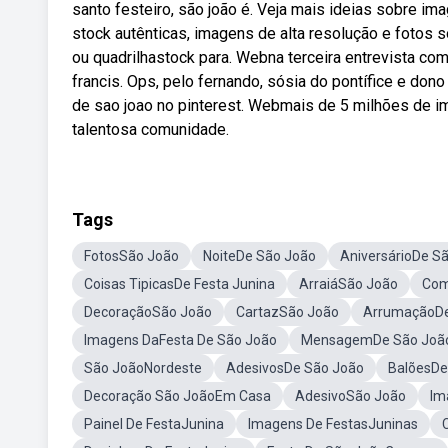
santo festeiro, são joão é. Veja mais ideias sobre im
stock autênticas, imagens de alta resolução e fotos s
ou quadrilhastock para. Webna terceira entrevista com
francis. Ops, pelo fernando, sósia do pontífice e do
de sao joao no pinterest. Webmais de 5 milhões de i
talentosa comunidade.
Tags
FotosSão João
NoiteDe São João
AniversárioDe S
Coisas TipicasDe Festa Junina
ArraiáSão João
Com
DecoraçãoSão João
CartazSão João
ArrumaçãoDe
Imagens DaFesta De São João
MensagemDe São Joã
São JoãoNordeste
AdesivosDe São João
BalõesDe
Decoração São JoãoEm Casa
AdesivoSão João
Im
Painel De FestaJunina
Imagens De FestasJuninas