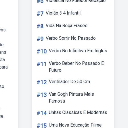
#6
Violência No Futebol Redação
#7
Violão 3 4 Infantil
#8
Vida Na Roça Frases
ens,
#9
Verbo Sorrir No Passado
de
#10
Verbo No Infinitivo Em Ingles
gens
sta
#11
Verbo Beber No Passado E
para
Futuro
#12
Ventilador De 50 Cm
uso
#13
Van Gogh Pintura Mais
Famosa
o
#14
Unhas Classicas E Modernas
se
#15
Uma Nova Educação Filme