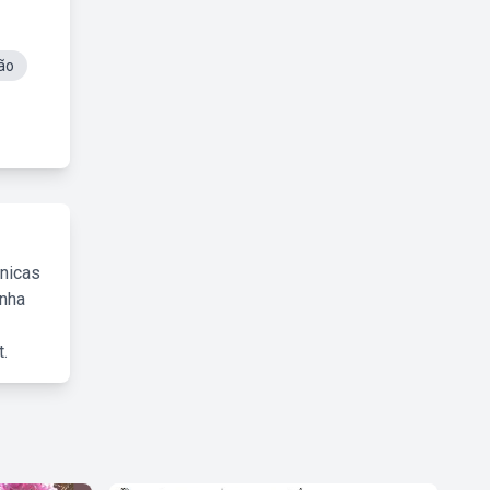
ão
cnicas
inha
.