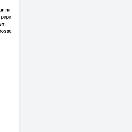
unina
o papa
gem
 nossa