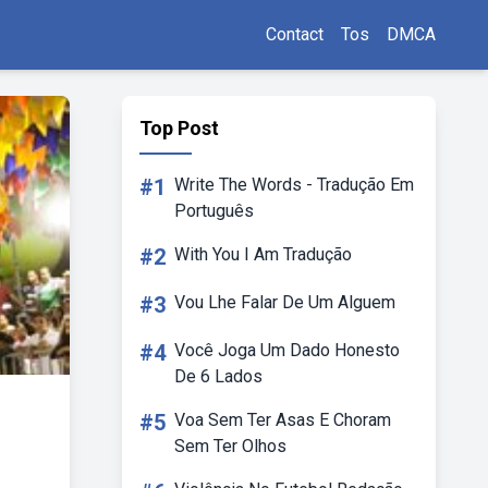
Contact
Tos
DMCA
Top Post
#1
Write The Words - Tradução Em
Português
#2
With You I Am Tradução
#3
Vou Lhe Falar De Um Alguem
#4
Você Joga Um Dado Honesto
De 6 Lados
#5
Voa Sem Ter Asas E Choram
Sem Ter Olhos