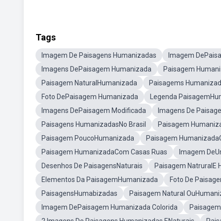
Tags
Imagem De Paisagens Humanizadas
Imagem DePais
Imagens DePaisagem Humanizada
Paisagem Humani
Paisagem NaturalHumanizada
Paisagems Humanizad
Foto DePaisagem Humanizada
Legenda PaisagemHu
Imagens DePaisagem Modificada
Imagens De Paisage
Paisagens HumanizadasNo Brasil
Paisagem Humanizad
Paisagem PoucoHumanizada
Paisagem Humanizada
Paisagem HumanizadaCom Casas Ruas
Imagem DeU
Desenhos De PaisagensNaturais
Paisagem NatruralE
Elementos Da PaisagemHumanizada
Foto De Paisag
PaisagensHumabizadas
Paisagem Natural OuHumani
Imagem DePaisagem Humanizada Colorida
Paisagem