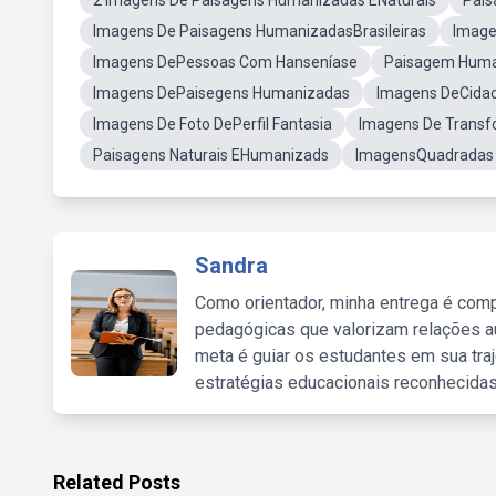
2 Imagens De Paisagens Humanizadas ENaturais
Pais
Imagens De Paisagens HumanizadasBrasileiras
Image
Imagens DePessoas Com Hanseníase
Paisagem Huma
Imagens DePaisegens Humanizadas
Imagens DeCida
Imagens De Foto DePerfil Fantasia
Imagens De Transf
Paisagens Naturais EHumanizads
ImagensQuadradas 
Sandra
Como orientador, minha entrega é comp
pedagógicas que valorizam relações au
meta é guiar os estudantes em sua traj
estratégias educacionais reconhecidas
Related Posts