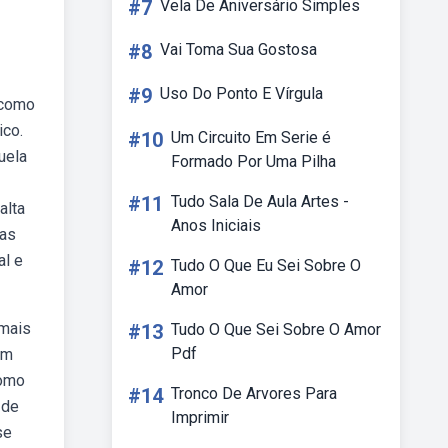
#7
Vela De Aniversário Simples
#8
Vai Toma Sua Gostosa
#9
Uso Do Ponto E Vírgula
 como
ico.
#10
Um Circuito Em Serie é
uela
Formado Por Uma Pilha
#11
Tudo Sala De Aula Artes -
alta
Anos Iniciais
 as
al e
#12
Tudo O Que Eu Sei Sobre O
Amor
 mais
#13
Tudo O Que Sei Sobre O Amor
Pdf
em
como
#14
Tronco De Arvores Para
 de
Imprimir
se