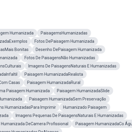
agem Humanizada
PaisagemsHumanizadas
zadaExemplos
Fotos DePaisagem Humanizada
asMais Bonitas
Desenho DePaisagem Humanizada
manizada
Fotos De PaisagensNão Humanizadas
nsCulturais
Imagens De PaisagensNaturais E Humanizadas
aInfaltil
Paisagem HumanizadaRealista
Com Casas
Paisagem HumanizadaRural
ma Paisagem Humanizada
Paisagem HumanizadaSlide
 Humanizada
Paisagem HumanizadaSem Preservação
ens HumanizadasPara Imprimir
Humanizado Paisagem
zada
Imagens Pequenas De PaisagensNaturais E Humanizadas
 Humanizada DeCamera Profissional
Paisagem HumanizadaCo Ág