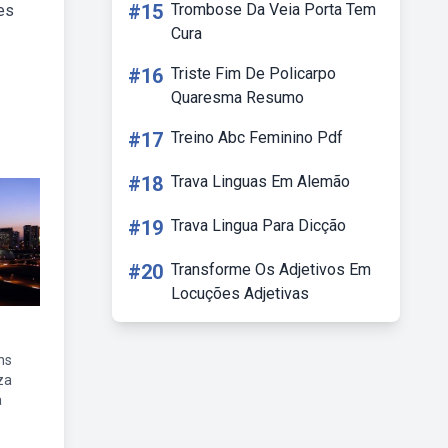
#15
Trombose Da Veia Porta Tem
tes
Cura
#16
Triste Fim De Policarpo
Quaresma Resumo
#17
Treino Abc Feminino Pdf
#18
Trava Linguas Em Alemão
#19
Trava Lingua Para Dicção
#20
Transforme Os Adjetivos Em
Locuções Adjetivas
ns
za
a