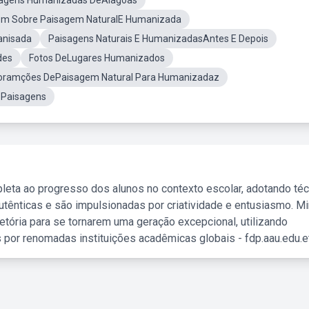
agens Humanizadas DeAlagoas
m Sobre Paisagem NaturalE Humanizada
nisada
Paisagens Naturais E HumanizadasAntes E Depois
des
Fotos DeLugares Humanizados
oramções DePaisagem Natural Para Humanizadaz
Paisagens
leta ao progresso dos alunos no contexto escolar, adotando té
tênticas e são impulsionadas por criatividade e entusiasmo. M
etória para se tornarem uma geração excepcional, utilizando
 por renomadas instituições acadêmicas globais - fdp.aau.edu.et