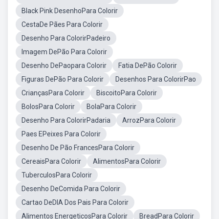
Black Pink DesenhoPara Colorir
CestaDe Pães Para Colorir
Desenho Para ColorirPadeiro
Imagem DePão Para Colorir
Desenho DePaopara Colorir
Fatia DePão Colorir
Figuras DePão Para Colorir
Desenhos Para ColorirPao
CriançasPara Colorir
BiscoitoPara Colorir
BolosPara Colorir
BolaPara Colorir
Desenho Para ColorirPadaria
ArrozPara Colorir
Paes EPeixes Para Colorir
Desenho De Pão FrancesPara Colorir
CereaisPara Colorir
AlimentosPara Colorir
TuberculosPara Colorir
Desenho DeComida Para Colorir
Cartao DeDIA Dos Pais Para Colorir
Alimentos EnergeticosPara Colorir
BreadPara Colorir