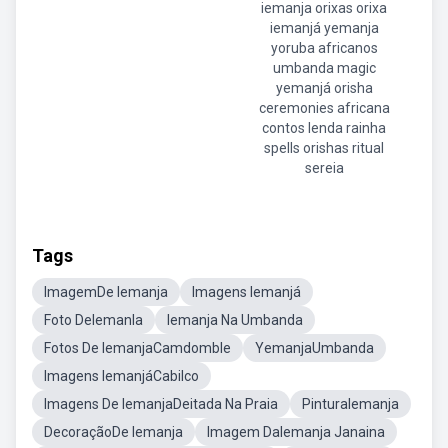
iemanja orixas orixa
iemanjá yemanja
yoruba africanos
umbanda magic
yemanjá orisha
ceremonies africana
contos lenda rainha
spells orishas ritual
sereia
Tags
ImagemDe Iemanja
Imagens Iemanjá
Foto DeIemanla
Iemanja Na Umbanda
Fotos De IemanjaCamdomble
YemanjaUmbanda
Imagens IemanjáCabilco
Imagens De IemanjaDeitada Na Praia
PinturaIemanja
DecoraçãoDe Iemanja
Imagem DaIemanja Janaina