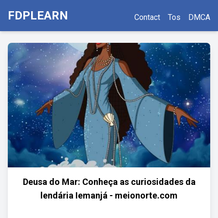
FDPLEARN
Contact
Tos
DMCA
Deusa do Mar: Conheça as curiosidades da
lendária Iemanjá - meionorte.com