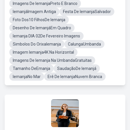
Imagens De IemanjaPreto E Branco
IemanjáImagem Antiga
Festa De IemanjaSalvador
Foto Dos10 FilhosDe Iemanja
Desenho De IemanjáEm Quadro
Iemanja DIA 02De Fevereiro Imagens
Simbolos Do OrixaIemanja
CalungaUmbanda
Imagem Iemanja4K Na Horizontal
Imagens De Iemanja Na UmbandaGratuitas
Tamanho DeEmanja
SaudaçãoDe Iemanjá
IemanjaNo Mar
Erê De IemanjaNuvem Branca