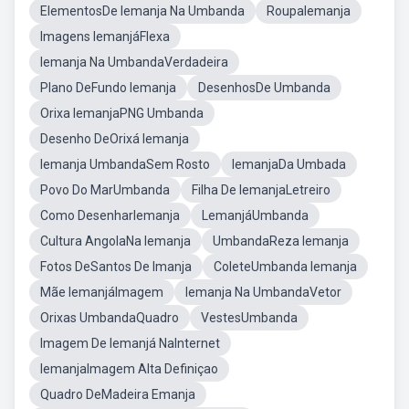
ElementosDe Iemanja Na Umbanda
RoupaIemanja
Imagens IemanjáFlexa
Iemanja Na UmbandaVerdadeira
Plano DeFundo Iemanja
DesenhosDe Umbanda
Orixa IemanjaPNG Umbanda
Desenho DeOrixá Iemanja
Iemanja UmbandaSem Rosto
IemanjaDa Umbada
Povo Do MarUmbanda
Filha De IemanjaLetreiro
Como DesenharIemanja
LemanjáUmbanda
Cultura AngolaNa Iemanja
UmbandaReza Iemanja
Fotos DeSantos De Imanja
ColeteUmbanda Iemanja
Mãe IemanjáImagem
Iemanja Na UmbandaVetor
Orixas UmbandaQuadro
VestesUmbanda
Imagem De Iemanjá NaInternet
IemanjaImagem Alta Definiçao
Quadro DeMadeira Emanja