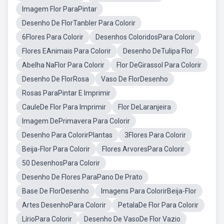
Imagem Flor ParaPintar
Desenho De FlorTanbler Para Colorir
6Flores Para Colorir
Desenhos ColoridosPara Colorir
Flores EAnimais Para Colorir
Desenho DeTulipa Flor
Abelha NaFlor Para Colorir
Flor DeGirassol Para Colorir
Desenho De FlorRosa
Vaso De FlorDesenho
Rosas ParaPintar E Imprimir
CauleDe Flor Para Imprimir
Flor DeLaranjeira
Imagem DePrimavera Para Colorir
Desenho Para ColorirPlantas
3Flores Para Colorir
Beija-Flor Para Colorir
Flores ArvoresPara Colorir
50 DesenhosPara Colorir
Desenho De Flores ParaPano De Prato
Base De FlorDesenho
Imagens Para ColorirBeija-Flor
Artes DesenhoPara Colorir
PetalaDe Flor Para Colorir
LírioPara Colorir
Desenho De VasoDe Flor Vazio