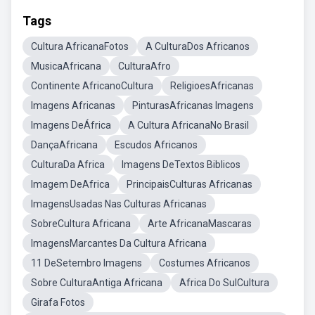
Tags
Cultura AfricanaFotos
A CulturaDos Africanos
MusicaAfricana
CulturaAfro
Continente AfricanoCultura
ReligioesAfricanas
Imagens Africanas
PinturasAfricanas Imagens
Imagens DeÁfrica
A Cultura AfricanaNo Brasil
DançaAfricana
Escudos Africanos
CulturaDa Africa
Imagens DeTextos Biblicos
Imagem DeAfrica
PrincipaisCulturas Africanas
ImagensUsadas Nas Culturas Africanas
SobreCultura Africana
Arte AfricanaMascaras
ImagensMarcantes Da Cultura Africana
11 DeSetembro Imagens
Costumes Africanos
Sobre CulturaAntiga Africana
Africa Do SulCultura
Girafa Fotos