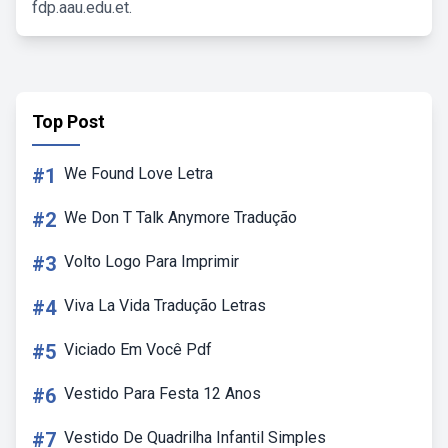
fdp.aau.edu.et.
Top Post
#1
We Found Love Letra
#2
We Don T Talk Anymore Tradução
#3
Volto Logo Para Imprimir
#4
Viva La Vida Tradução Letras
#5
Viciado Em Você Pdf
#6
Vestido Para Festa 12 Anos
#7
Vestido De Quadrilha Infantil Simples