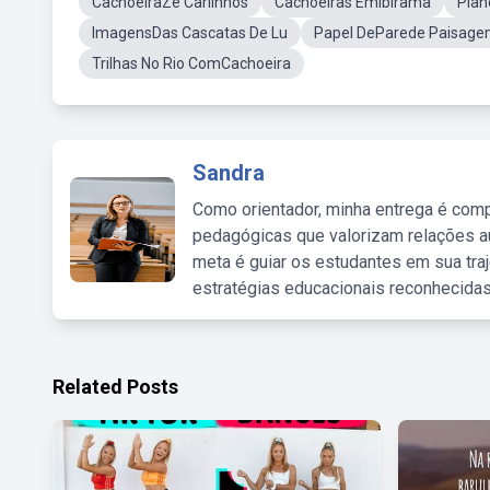
CachoeiraZé Carlinhos
Cachoeiras EmIbirama
Plan
ImagensDas Cascatas De Lu
Papel DeParede Paisage
Trilhas No Rio ComCachoeira
Sandra
Como orientador, minha entrega é comp
pedagógicas que valorizam relações au
meta é guiar os estudantes em sua traj
estratégias educacionais reconhecidas
Related Posts