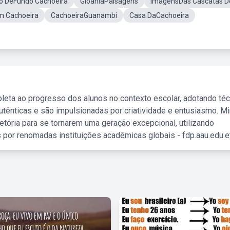
o DeFundo Cachoeira
GioaniaPaisagens
ImagensDas Cascatas D
m Cachoeira
CachoeiraGuanambi
Casa DaCachoeira
leta ao progresso dos alunos no contexto escolar, adotando té
tênticas e são impulsionadas por criatividade e entusiasmo. M
etória para se tornarem uma geração excepcional, utilizando
 por renomadas instituições acadêmicas globais - fdp.aau.edu.et