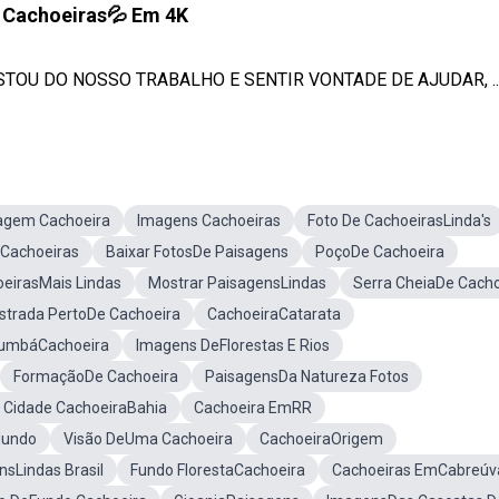
 Cachoeiras💦 Em 4K
GOSTOU DO NOSSO TRABALHO E SENTIR VONTADE DE AJUDAR, ..
agem Cachoeira
Imagens Cachoeiras
Foto De CachoeirasLinda's
oCachoeiras
Baixar FotosDe Paisagens
PoçoDe Cachoeira
eirasMais Lindas
Mostrar PaisagensLindas
Serra CheiaDe Cacho
strada PertoDe Cachoeira
CachoeiraCatarata
umbáCachoeira
Imagens DeFlorestas E Rios
FormaçãoDe Cachoeira
PaisagensDa Natureza Fotos
 Cidade CachoeiraBahia
Cachoeira EmRR
Mundo
Visão DeUma Cachoeira
CachoeiraOrigem
nsLindas Brasil
Fundo FlorestaCachoeira
Cachoeiras EmCabreúv