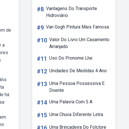
#8
Vantagens Do Transporte
Hidroviário
#9
Van Gogh Pintura Mais Famosa
gem de
#10
Valor Do Livro Um Casamento
r a
Arranjado
ores
#11
Uso Do Pronome Lhe
s
#12
Unidades De Medidas 4 Ano
átis
#13
Uma Pessoa Possessiva E
ta
Doente
de há
#14
Uma Palavra Com 5 A
osa
#15
Uma Chuva Diferente Letra
sem
em
#16
Uma Brincadeira Do Folclore