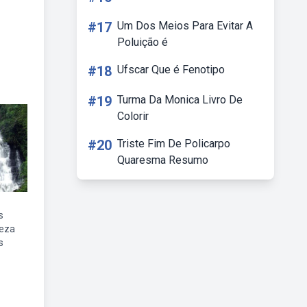
#17
Um Dos Meios Para Evitar A
Poluição é
#18
Ufscar Que é Fenotipo
#19
Turma Da Monica Livro De
Colorir
#20
Triste Fim De Policarpo
Quaresma Resumo
s
reza
s