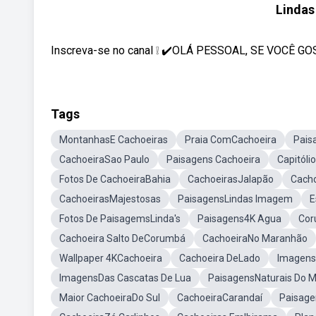
Lindas
Inscreva-se no canal ❕ ✔️OLÁ PESSOAL, SE VOCÊ 
Tags
MontanhasE Cachoeiras
Praia ComCachoeira
Pais
CachoeiraSao Paulo
Paisagens Cachoeira
Capitóli
Fotos De CachoeiraBahia
CachoeirasJalapão
Cacho
CachoeirasMajestosas
PaisagensLindas Imagem
E
Fotos De PaisagemsLinda's
Paisagens4K Agua
Cor
Cachoeira Salto DeCorumbá
CachoeiraNo Maranhão
Wallpaper 4KCachoeira
Cachoeira DeLado
Imagens
ImagensDas Cascatas De Lua
PaisagensNaturais Do 
Maior CachoeiraDo Sul
CachoeiraCarandaí
Paisage