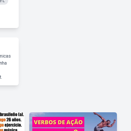
e L
cnicas
inha
.