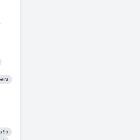
.
eira
a Sp