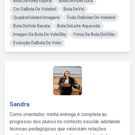
Bola DeVoley Espiral
Bola DeVôlei Dura
Cor DaBola De Voleibol
Bola DeVol
QuadraVoleibol Imagens
Fodo DeBolan De Voleibol
Bola DeVole Barata
Bola DeLeite Aquecida
Imagen De Bola De VoleiSky
Fotos De Bola DeVôlei
Evolução DaBola De Volei
Sandra
Como orientador, minha entrega é completa ao
progresso dos alunos no contexto escolar, adotando
técnicas pedagógicas que valorizam relações