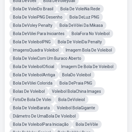
Bola DeVoeli
Bola DeVolleyball
Bola De VoleiDo Brasil
Bola De VoleiNa Rede
Bola De VoleiPNG Desenho
Bola DeLuz PNG
Bola DeVoley Penalty
Bola DeVôlei Da Mikasa
Bola DeVôlei Para Iniciantes
BolaFora No Voleibol
Bola De VoleibolPNG
Bola De VoleiDa Penalty
ImagensQuadra Voleibol
Imagem Bola De Voleibol
Bola De VoleiCom Um Buraco Aberto
Bola De VoleibolOficial
Imagem De Bola De Voleibol
Bola De VoleibolAntiga
BolaDo Voleibol
Bola DeVôlei Colorida
Bola DePraia PNG
Bolas De Voleibol
Voleibol BolaChina Images
FotoDe Bola De Volei
Bola DeVoleiol
Bola De VoleiBarata
Voleibol BolaGigante
Diâmetro De UmaBola De Voleibol
Bola De VoleibolPara Iniciação
Bola DeVôle