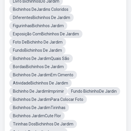
Livro BichinhosDo Jardim
Bichinhos DeJardins Coloridos
DiferentesBichinhos De Jardim
FigurinhasBichinhos Jardim
Exposição ComBichinhos De Jardim
Foto DeBichinho De Jardim
FundoBichinhos De Jardim
Bichinhos De JardimQuais São
BordasBichinhos De Jardim
Bichinhos De JardimEm Cimento
AtividadeBichinhos De Jardim
Bichinho De JardimImprimir
Fundo BichinhoDe Jardin
Bichinhos De JardimPara Colocar Foto
Bichinhos De JardimTirinhas
Bichinhos JardimCute Flor
Tirinhas DosBichinhos De Jardim