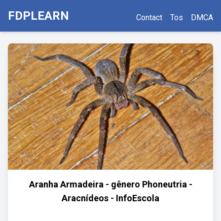
FDPLEARN
Contact
Tos
DMCA
Aranha Armadeira - gênero Phoneutria -
Aracnídeos - InfoEscola