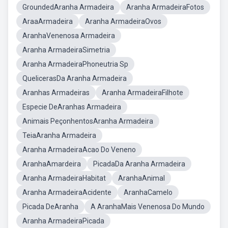
GroundedAranha Armadeira
Aranha ArmadeiraFotos
AraaArmadeira
Aranha ArmadeiraOvos
AranhaVenenosa Armadeira
Aranha ArmadeiraSimetria
Aranha ArmadeiraPhoneutria Sp
QuelicerasDa Aranha Armadeira
Aranhas Armadeiras
Aranha ArmadeiraFilhote
Especie DeAranhas Armadeira
Animais PeçonhentosAranha Armadeira
TeiaAranha Armadeira
Aranha ArmadeiraAcao Do Veneno
AranhaAmardeira
PicadaDa Aranha Armadeira
Aranha ArmadeiraHabitat
AranhaAnimal
Aranha ArmadeiraAcidente
AranhaCamelo
Picada DeAranha
A AranhaMais Venenosa Do Mundo
Aranha ArmadeiraPicada