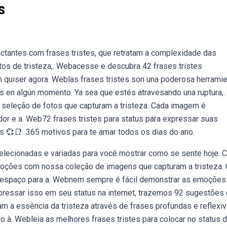
s
tantes com frases tristes, que retratam a complexidade das
s de tristeza,. Webacesse e descubra 42 frases tristes
m quiser agora. Weblas frases tristes son una poderosa herrami
os en algún momento. Ya sea que estés atravesando una ruptura,.
eleção de fotos que capturam a tristeza. Cada imagem é
or e a. Web72 frases tristes para status para expressar suas
 💞📑. 365 motivos para te amar todos os dias do ano.
lecionadas e variadas para você mostrar como se sente hoje. C
moções com nossa coleção de imagens que capturam a tristeza.
um espaço para a. Webnem sempre é fácil demonstrar as emoções
ressar isso em seu status na internet, trazemos 92 sugestões
 a essência da tristeza através de frases profundas e reflexiv
à. Webleia as melhores frases tristes para colocar no status 