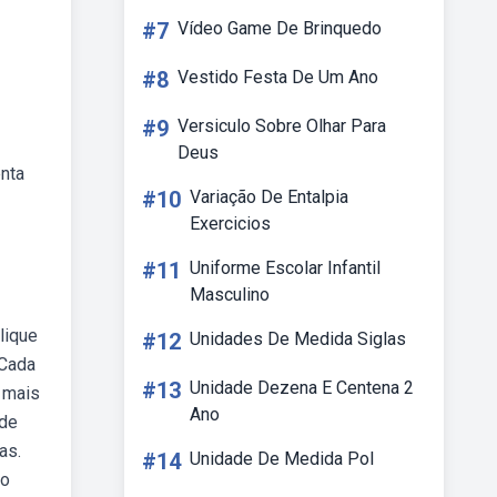
#7
Vídeo Game De Brinquedo
#8
Vestido Festa De Um Ano
#9
Versiculo Sobre Olhar Para
Deus
enta
#10
Variação De Entalpia
Exercicios
#11
Uniforme Escolar Infantil
Masculino
lique
#12
Unidades De Medida Siglas
 Cada
#13
Unidade Dezena E Centena 2
 mais
Ano
 de
as.
#14
Unidade De Medida Pol
do