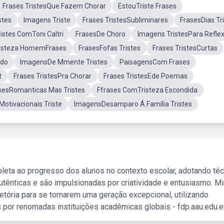
Frases TristesQue Fazem Chorar
EstouTriste Frases
stes
Imagens Triste
Frases TristesSubliminares
FrasesDias Tr
ristes ComToni Caltri
FrasesDe Choro
Imagens TristesPara Refle
isteza HomemFrases
FrasesFofas Tristes
Frases TristesCurtas
ndo
ImagensDe Mmente Tristes
PaisagensCom Frases
t
Frases TristesPra Chorar
Frases TristesEde Poemas
sesRomanticas Mas Tristes
Ffrases ComTristeza Escondida
Motivacionais Triste
ImagensDesamparo Á Família Tristes
leta ao progresso dos alunos no contexto escolar, adotando té
tênticas e são impulsionadas por criatividade e entusiasmo. M
etória para se tornarem uma geração excepcional, utilizando
 por renomadas instituições acadêmicas globais - fdp.aau.edu.et