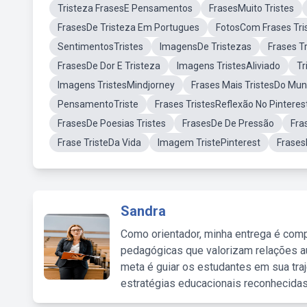
Tristeza FrasesE Pensamentos
FrasesMuito Tristes
FrasesDe Tristeza Em Portugues
FotosCom Frases Tri
SentimentosTristes
ImagensDe Tristezas
Frases T
FrasesDe Dor E Tristeza
Imagens TristesAliviado
Tr
Imagens TristesMindjorney
Frases Mais TristesDo Mu
PensamentoTriste
Frases TristesReflexão No Pinteres
FrasesDe Poesias Tristes
FrasesDe De Pressão
Fra
Frase TristeDa Vida
Imagem TristePinterest
Frases
Sandra
Como orientador, minha entrega é comp
pedagógicas que valorizam relações au
meta é guiar os estudantes em sua traj
estratégias educacionais reconhecidas