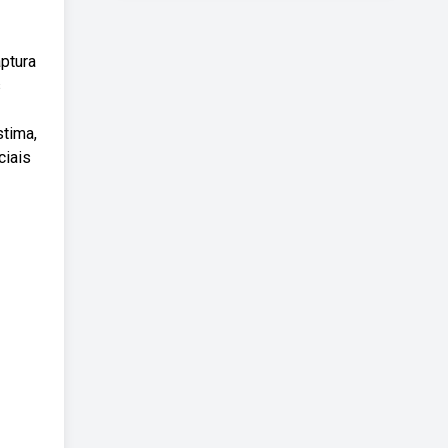
ptura
s
stima,
ciais