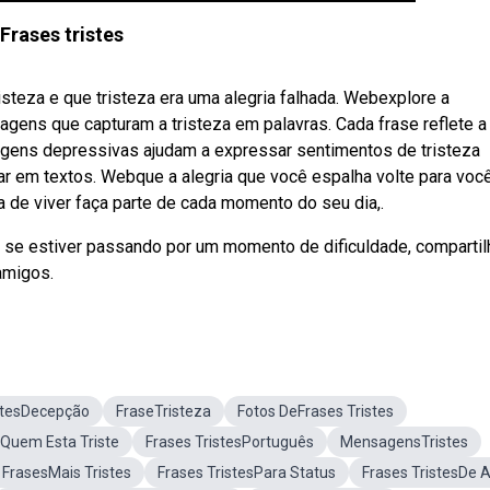
Frases tristes
teza e que tristeza era uma alegria falhada. Webexplore a
ns que capturam a tristeza em palavras. Cada frase reflete a
gens depressivas ajudam a expressar sentimentos de tristeza
ar em textos. Webque a alegria que você espalha volte para vo
a de viver faça parte de cada momento do seu dia,.
se estiver passando por um momento de dificuldade, compartil
amigos.
stesDecepção
FraseTristeza
Fotos DeFrases Tristes
Quem Esta Triste
Frases TristesPortuguês
MensagensTristes
 FrasesMais Tristes
Frases TristesPara Status
Frases TristesDe 