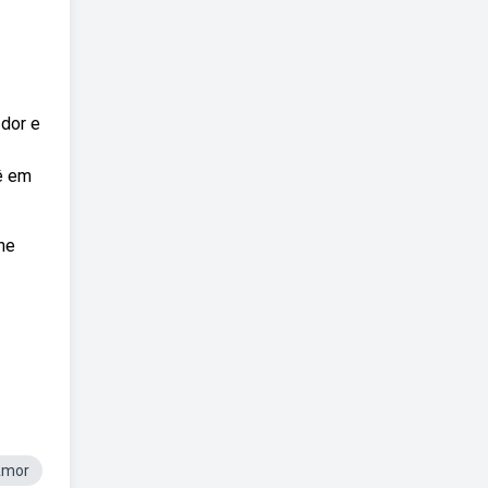
 dor e
cê em
he
Amor