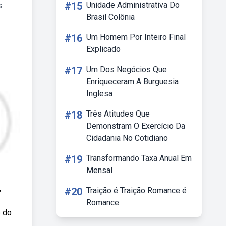
#15
Unidade Administrativa Do
s
Brasil Colônia
#16
Um Homem Por Inteiro Final
Explicado
#17
Um Dos Negócios Que
Enriqueceram A Burguesia
Inglesa
#18
Três Atitudes Que
Demonstram O Exercício Da
Cidadania No Cotidiano
#19
Transformando Taxa Anual Em
Mensal
,
#20
Traição é Traição Romance é
Romance
e do