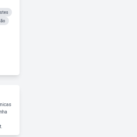
istes
xão
cnicas
inha
.