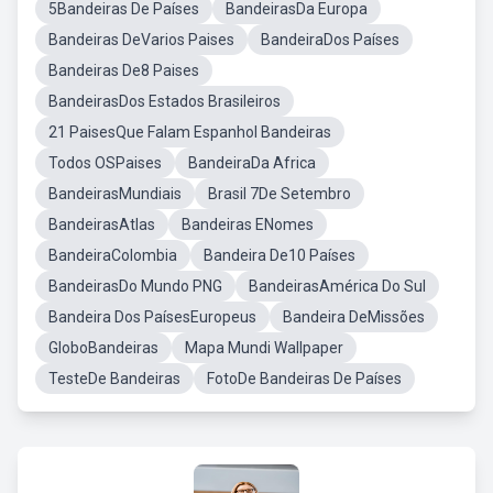
5Bandeiras De Países
BandeirasDa Europa
Bandeiras DeVarios Paises
BandeiraDos Países
Bandeiras De8 Paises
BandeirasDos Estados Brasileiros
21 PaisesQue Falam Espanhol Bandeiras
Todos OSPaises
BandeiraDa Africa
BandeirasMundiais
Brasil 7De Setembro
BandeirasAtlas
Bandeiras ENomes
BandeiraColombia
Bandeira De10 Países
BandeirasDo Mundo PNG
BandeirasAmérica Do Sul
Bandeira Dos PaísesEuropeus
Bandeira DeMissões
GloboBandeiras
Mapa Mundi Wallpaper
TesteDe Bandeiras
FotoDe Bandeiras De Países