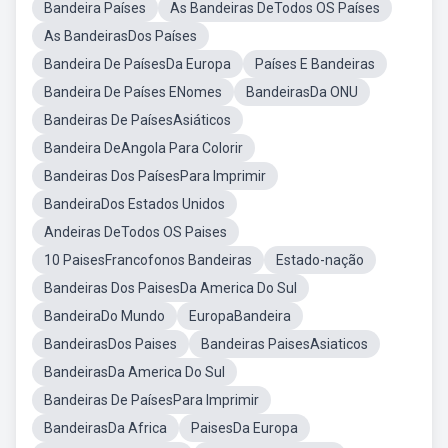
Bandeira Países
As Bandeiras DeTodos OS Países
As BandeirasDos Países
Bandeira De PaísesDa Europa
Países E Bandeiras
Bandeira De Países ENomes
BandeirasDa ONU
Bandeiras De PaísesAsiáticos
Bandeira DeAngola Para Colorir
Bandeiras Dos PaísesPara Imprimir
BandeiraDos Estados Unidos
Andeiras DeTodos OS Paises
10 PaisesFrancofonos Bandeiras
Estado-nação
Bandeiras Dos PaisesDa America Do Sul
BandeiraDo Mundo
EuropaBandeira
BandeirasDos Paises
Bandeiras PaisesAsiaticos
BandeirasDa America Do Sul
Bandeiras De PaísesPara Imprimir
BandeirasDa Africa
PaisesDa Europa