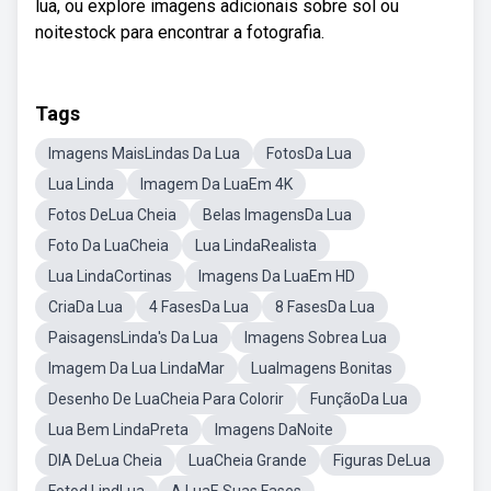
lua, ou explore imagens adicionais sobre sol ou
noitestock para encontrar a fotografia.
Tags
Imagens MaisLindas Da Lua
FotosDa Lua
Lua Linda
Imagem Da LuaEm 4K
Fotos DeLua Cheia
Belas ImagensDa Lua
Foto Da LuaCheia
Lua LindaRealista
Lua LindaCortinas
Imagens Da LuaEm HD
CriaDa Lua
4 FasesDa Lua
8 FasesDa Lua
PaisagensLinda's Da Lua
Imagens Sobrea Lua
Imagem Da Lua LindaMar
LuaImagens Bonitas
Desenho De LuaCheia Para Colorir
FunçãoDa Lua
Lua Bem LindaPreta
Imagens DaNoite
DIA DeLua Cheia
LuaCheia Grande
Figuras DeLua