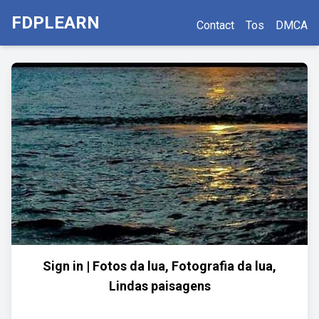
FDPLEARN
Contact
Tos
DMCA
Sign in | Fotos da lua, Fotografia da lua,
Lindas paisagens