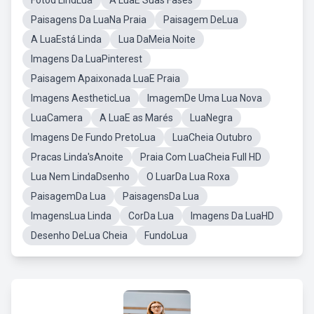
Fotod LindLua
A LuaE Suas Fases
Paisagens Da LuaNa Praia
Paisagem DeLua
A LuaEstá Linda
Lua DaMeia Noite
Imagens Da LuaPinterest
Paisagem Apaixonada LuaE Praia
Imagens AestheticLua
ImagemDe Uma Lua Nova
LuaCamera
A LuaE as Marés
LuaNegra
Imagens De Fundo PretoLua
LuaCheia Outubro
Pracas Linda'sAnoite
Praia Com LuaCheia Full HD
Lua Nem LindaDsenho
O LuarDa Lua Roxa
PaisagemDa Lua
PaisagensDa Lua
ImagensLua Linda
CorDa Lua
Imagens Da LuaHD
Desenho DeLua Cheia
FundoLua