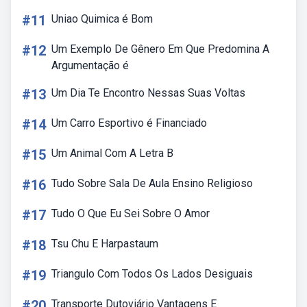
#11
Uniao Quimica é Bom
#12
Um Exemplo De Gênero Em Que Predomina A
Argumentação é
#13
Um Dia Te Encontro Nessas Suas Voltas
#14
Um Carro Esportivo é Financiado
#15
Um Animal Com A Letra B
#16
Tudo Sobre Sala De Aula Ensino Religioso
#17
Tudo O Que Eu Sei Sobre O Amor
#18
Tsu Chu E Harpastaum
#19
Triangulo Com Todos Os Lados Desiguais
#20
Transporte Dutoviário Vantagens E