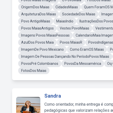
Povos Maias Imagens
O PovoMaia
FotoDos Maias
OrigemDos Maias
CidadesMaias
Quem ForamOS M
ArquiteturaDos Maias
SociedadeDos Maias
Imagen
Povo AntigoMaias
MaiasIndio
IlustraçõesDos Povo
Povos MaiasAntigos
Vestes PovoMaias
Vestiment
Imagens Povos MaiasPessoas
CalendarioMaia Image
AzulDos Povos Maia
Povos MaiasR
PovosIndígena
ImagemDe Povo Mexicano
Como EramOS Maias
P
Imagem De Pessoas Dançando No PeríodoPovos Maias
PovosPré Colombianos
PovosDa Mesoamérica
Oq 
FotosDos Maias
Sandra
Como orientador, minha entrega é comp
pedagógicas que valorizam relações au