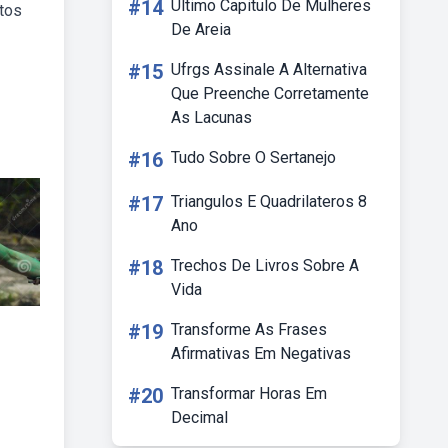
#14
Ultimo Capitulo De Mulheres
tos
De Areia
#15
Ufrgs Assinale A Alternativa
Que Preenche Corretamente
As Lacunas
#16
Tudo Sobre O Sertanejo
#17
Triangulos E Quadrilateros 8
Ano
#18
Trechos De Livros Sobre A
Vida
#19
Transforme As Frases
Afirmativas Em Negativas
#20
Transformar Horas Em
Decimal