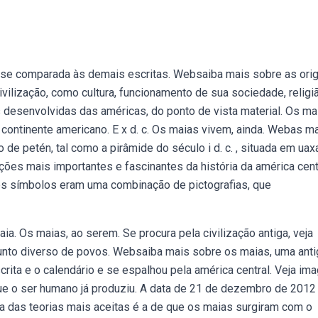
 se comparada às demais escritas. Websaiba mais sobre as ori
ilização, como cultura, funcionamento de sua sociedade, religiã
 desenvolvidas das américas, do ponto de vista material. Os ma
continente americano. E x d. c. Os maias vivem, ainda. Webas m
de petén, tal como a pirâmide do século i d. c. , situada em uax
ões mais importantes e fascinantes da história da américa centr
es símbolos eram uma combinação de pictografias, que
a. Os maias, ao serem. Se procura pela civilização antiga, veja
unto diverso de povos. Websaiba mais sobre os maias, uma anti
rita e o calendário e se espalhou pela américa central. Veja im
e o ser humano já produziu. A data de 21 de dezembro de 2012 
Uma das teorias mais aceitas é a de que os maias surgiram com o