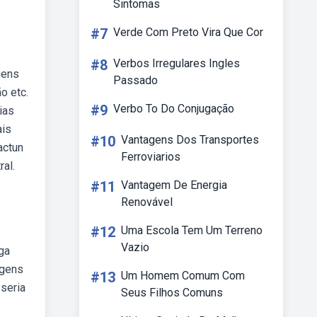
Sintomas
#7
Verde Com Preto Vira Que Cor
#8
Verbos Irregulares Ingles
gens
Passado
o etc.
#9
Verbo To Do Conjugação
ias
ais
#10
Vantagens Dos Transportes
actun
Ferroviarios
al.
#11
Vantagem De Energia
Renovável
#12
Uma Escola Tem Um Terreno
Vazio
ga
agens
#13
Um Homem Comum Com
seria
Seus Filhos Comuns