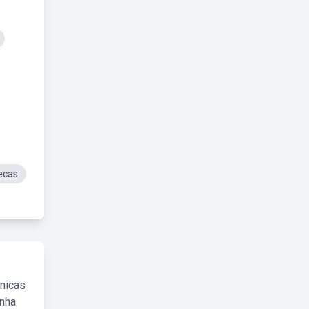
ecas
cnicas
inha