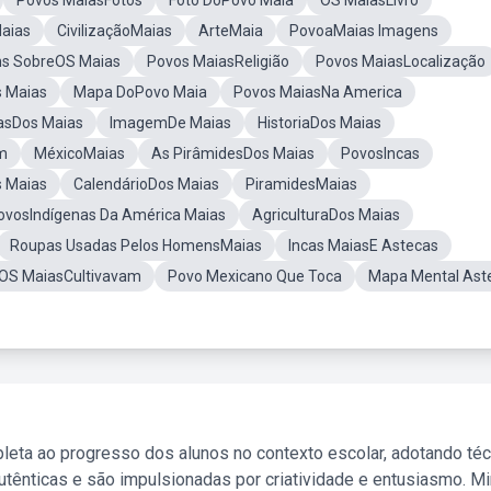
Povos MaiasFotos
Foto DoPovo Maia
OS MaiasLivro
aias
CivilizaçãoMaias
ArteMaia
PovoaMaias Imagens
s SobreOS Maias
Povos MaiasReligião
Povos MaiasLocalização
s Maias
Mapa DoPovo Maia
Povos MaiasNa America
asDos Maias
ImagemDe Maias
HistoriaDos Maias
m
MéxicoMaias
As PirâmidesDos Maias
PovosIncas
s Maias
CalendárioDos Maias
PiramidesMaias
ovosIndígenas Da América Maias
AgriculturaDos Maias
Roupas Usadas Pelos HomensMaias
Incas MaiasE Astecas
OS MaiasCultivavam
Povo Mexicano Que Toca
Mapa Mental Ast
leta ao progresso dos alunos no contexto escolar, adotando té
tênticas e são impulsionadas por criatividade e entusiasmo. M