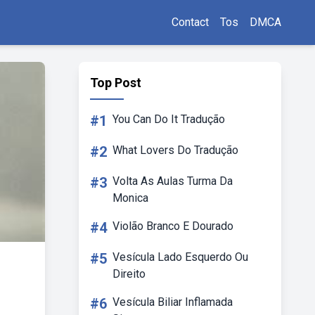
Contact
Tos
DMCA
Top Post
#1
You Can Do It Tradução
#2
What Lovers Do Tradução
#3
Volta As Aulas Turma Da
Monica
#4
Violão Branco E Dourado
#5
Vesícula Lado Esquerdo Ou
Direito
#6
Vesícula Biliar Inflamada