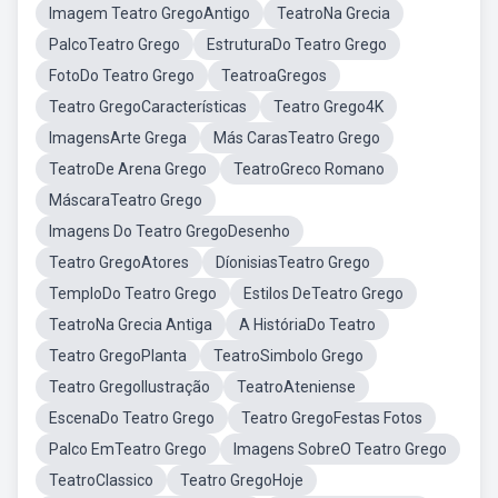
Imagem Teatro GregoAntigo
TeatroNa Grecia
PalcoTeatro Grego
EstruturaDo Teatro Grego
FotoDo Teatro Grego
TeatroaGregos
Teatro GregoCaracterísticas
Teatro Grego4K
ImagensArte Grega
Más CarasTeatro Grego
TeatroDe Arena Grego
TeatroGreco Romano
MáscaraTeatro Grego
Imagens Do Teatro GregoDesenho
Teatro GregoAtores
DíonisiasTeatro Grego
TemploDo Teatro Grego
Estilos DeTeatro Grego
TeatroNa Grecia Antiga
A HistóriaDo Teatro
Teatro GregoPlanta
TeatroSimbolo Grego
Teatro GregoIlustração
TeatroAteniense
EscenaDo Teatro Grego
Teatro GregoFestas Fotos
Palco EmTeatro Grego
Imagens SobreO Teatro Grego
TeatroClassico
Teatro GregoHoje