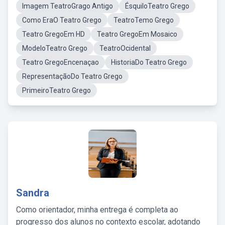
Imagem TeatroGrago Antigo
ÉsquiloTeatro Grego
Como EraO Teatro Grego
TeatroTemo Grego
Teatro GregoEm HD
Teatro GregoEm Mosaico
ModeloTeatro Grego
TeatroOcidental
Teatro GregoEncenaçao
HistoriaDo Teatro Grego
RepresentaçãoDo Teatro Grego
PrimeiroTeatro Grego
Sandra
Como orientador, minha entrega é completa ao
progresso dos alunos no contexto escolar, adotando