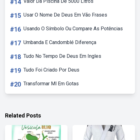
#14
Valor Da Piscina De 5000 Litros
#15
Usar O Nome De Deus Em Vão Frases
#16
Usando O Símbolo Ou Compare As Potências
#17
Umbanda E Candomblé Diferença
#18
Tudo No Tempo De Deus Em Ingles
#19
Tudo Foi Criado Por Deus
#20
Transformar Ml Em Gotas
Related Posts