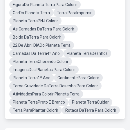
FiguraDo Planeta Terra Para Colorir
CorDo Planeta Terra
Terra ParaImprimir
Planeta TerraPNJ Colorir
As Camadas DaTerra Para Colorir
Boldo DaTerra Para Colorir
22 De Abril DIADo Planeta Terra
Camadas Da Terra4º Ano
Planeta TerraDesnhos
Planeta TerraChorando Colorir
ImagensDos Planetas Para Colorir
Planeta Terra1º Ano
ContinentePara Colorir
Tema Gravidade DaTerra Desenho Para Colorir
AtividadesPara Colorir Planeta Terra
Planeta TerraPreto E Branco
Planeta TerraCuidar
Terra ParaPlantar Colorir
Rotaca DaTerra Para Colorir